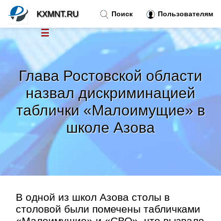
KXMNT.RU
Поиск
Пользователям
☰
Новости
»
Глава Ростовской области
Тренды новостей
»
назвал дискриминацией
таблички «Малоимущие» в
Рубрики
»
школе Азова
Правила
»
Контакт
»
В одной из школ Азова столы в
столовой были помечены табличками
«Малоимущие» и «СВО», что вызвало