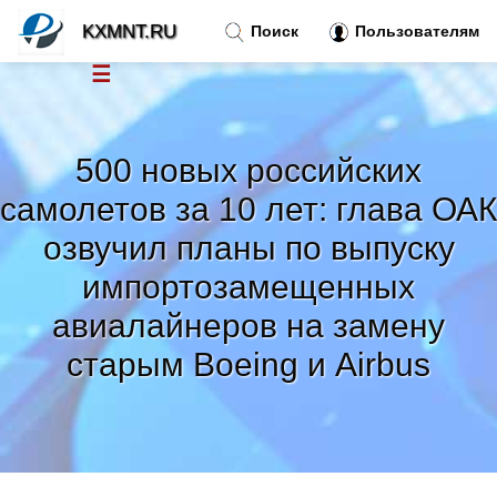
KXMNT.RU
Поиск
Пользователям
☰
Новости
»
500 новых российских
Тренды новостей
»
самолетов за 10 лет: глава ОАК
озвучил планы по выпуску
Рубрики
»
импортозамещенных
Правила
авиалайнеров на замену
»
старым Boeing и Airbus
Контакт
»