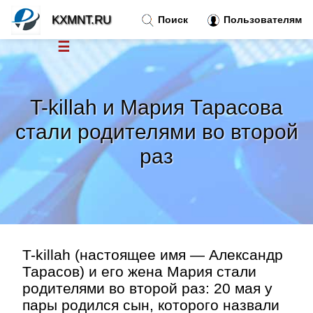
KXMNT.RU
Поиск
Пользователям
☰
Новости
»
T-killah и Мария Тарасова
Тренды новостей
»
стали родителями во второй
раз
Рубрики
»
Правила
»
Контакт
»
T-killah (настоящее имя — Александр
Тарасов) и его жена Мария стали
родителями во второй раз: 20 мая у
пары родился сын, которого назвали