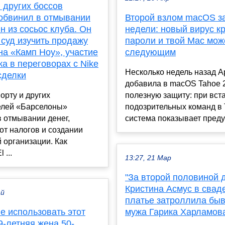
 других боссов
обвинил в отмывании
Второй взлом macOS за
н из сосьос клуба. Он
недели: новый вирус к
суд изучить продажу
пароли и твой Mac мож
на «Камп Ноу», участие
следующим
а в переговорах с Nike
Несколько недель назад A
сделки
добавила в macOS Tahoe 
орту и других
полезную защиту: при вст
елей «Барселоны»
подозрительных команд в
 отмывании денег,
система показывает преду
от налогов и создании
 организации. Как
 ...
13:27, 21 Мар
"За второй половиной 
Кристина Асмус в свад
ай
платье затроллила бы
е использовать этот
мужа Гарика Харламов
9-летняя жена 50-