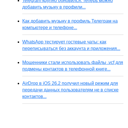
Telegram крупно обновился: теперь можно
добавить музыку в профили...
Как добавить музыку в профиль Телеграм на
компьютере и телефоне...
WhatsApp тестирует гостевые чаты: как
переписываться без аккаунта и приложения...
Мошенники стали использовать файлы .vcf для
подмены контактов в телефонной книге...
AirDrop в iOS 26.2 получил новый режим для
передачи данных пользователям не в списке
контактов...