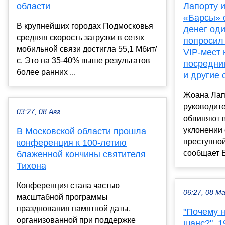
области
Лапорту и
«Барсы» 
В крупнейших городах Подмосковья
денег оди
средняя скорость загрузки в сетях
попросил 
мобильной связи достигла 55,1 Мбит/
VIP-мест 
с. Это на 35-40% выше результатов
посредник
более ранних ...
и другие 
Жоана Лап
руководит
03:27, 08 Авг
обвиняют в
уклонении 
В Московской области прошла
преступной
конференция к 100-летию
сообщает El
блаженной кончины святителя
Тихона
Конференция стала частью
06:27, 08 М
масштабной программы
празднования памятной даты,
"Почему н
организованной при поддержке
шанс?". 1