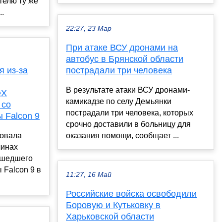
телю ту же
..
22:27, 23 Мар
При атаке ВСУ дронами на
автобус в Брянской области
я из-за
пострадали три человека
В результате атаки ВСУ дронами-
eX
камикадзе по селу Демьянки
 со
пострадали три человека, которых
 Falcon 9
срочно доставили в больницу для
ковала
оказания помощи, сообщает ...
чинах
ошедшего
 Falcon 9 в
11:27, 16 Май
Российские войска освободили
Боровую и Кутьковку в
Харьковской области