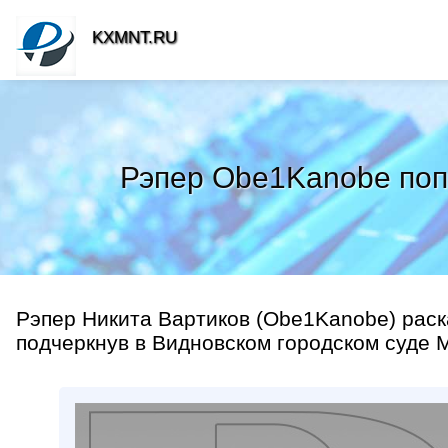
KXMNT.RU
Рэпер Obe1Kanobe попр
Рэпер Никита Вартиков (Obe1Kanobe) раск
подчеркнув в Видновском городском суде Мо