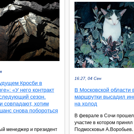
я
16:27, 04 Сен
будущем Кросби в
ге»: «У него контракт
В Московской области 
 следующий сезон.
маршрутки высадил ин
и совпадают, хотим
на холод
 шанс снова побороться
В феврале в Сочи прошел
участие в котором принял
ый менеджер и президент
Подмосковья А.Воробьев.