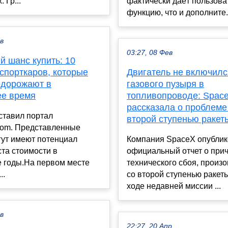
 Гр...
фактически даёт пользова
функцию, что и дополните.
ев
03:27, 08 Фев
й шанс купить: 10
спорткаров, которые
Двигатель не включилс
одорожают в
газового пузыря в
е время
топливопроводе: Spac
рассказала о проблеме
ставил портал
второй ступенью ракеты
com. Представленные
гут имеют потенциал
Компания SpaceX опубли
ста стоимости в
официальный отчет о при
 годы.На первом месте
технического сбоя, произ
..
со второй ступенью ракеты
ходе недавней миссии ...
ев
22:27, 20 Апр