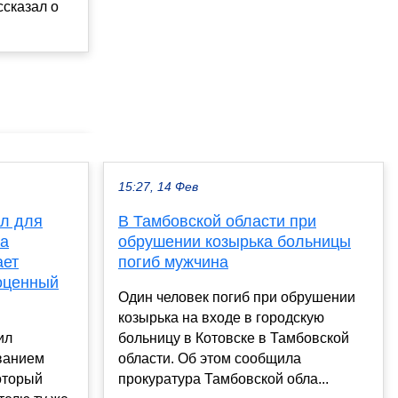
сказал о
15:27, 14 Фев
ол для
В Тамбовской области при
ла
обрушении козырька больницы
ает
погиб мужчина
оценный
Один человек погиб при обрушении
козырька на входе в городскую
ил
больницу в Котовске в Тамбовской
ванием
области. Об этом сообщила
который
прокуратура Тамбовской обла...