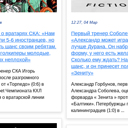
в
12:27, 04 Мар
 о вратарях СКА: «Нам
Первый тренер Соболе
и 5-6 иностранцев, но
«Александр может игра
ть шанс своим ребятам.
лучше Дурана. Он наб
е голкиперы молодые,
форму, у него есть жел
их неплохой»
Сколько ему ждать? На
шанс, и он принесет по
ренер СКА Игорь
«Зениту»
после разгромного
от «Торпедо» (0:6) в
Александр Горбунов, пер
bet Чемпионата КХЛ
Александра Соболева, оц
 о вратарской линии
форварда « Зенита » прот
«Балтики». Петербуржцы 
калининградцев (1:0) в ...