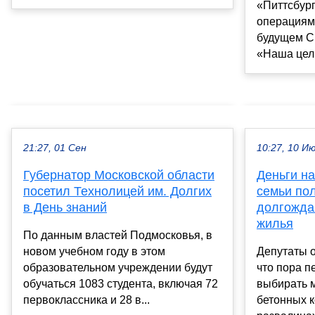
«Питтсбур
операциям
будущем Си
«Наша цель
21:27, 01 Сен
10:27, 10 И
Губернатор Московской области
Деньги на
посетил Технолицей им. Долгих
семьи по
в День знаний
долгожда
жилья
По данным властей Подмосковья, в
новом учебном году в этом
Депутаты 
образовательном учреждении будут
что пора п
обучаться 1083 студента, включая 72
выбирать 
первоклассника и 28 в...
бетонных к