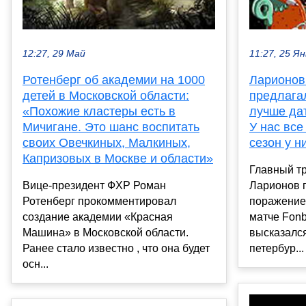
12:27, 29 Май
11:27, 25 Ян
Ротенберг об академии на 1000
Ларионов
детей в Московской области:
предлагал
«Похожие кластеры есть в
лучше да
Мичигане. Это шанс воспитать
У нас вс
своих Овечкиных, Малкиных,
сезон у н
Капризовых в Москве и области»
Главный т
Вице-президент ФХР Роман
Ларионов 
Ротенберг прокомментировал
поражение 
создание академии «Красная
матче Fon
Машина» в Московской области.
высказался
Ранее стало известно , что она будет
петербур...
осн...