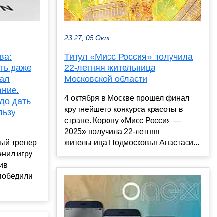
23:27, 05 Окт
Титул «Мисс Россия» получила
ва:
22-летняя жительница
ть даже
Московской области
рал
ание.
4 октября в Москве прошел финал
до дать
крупнейшего конкурса красоты в
льзу
стране. Корону «Мисс Россия —
2025» получила 22-летняя
жительница Подмосковья Анастаси...
вый тренер
енил игру
ив
победили