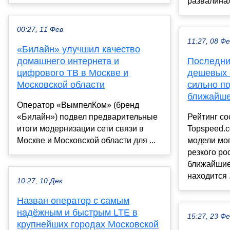
развалинах.
00:27, 11 Фев
11:27, 08 Ф
«Билайн» улучшил качество
домашнего интернета и
Последни
цифрового ТВ в Москве и
дешевых 
Московской области
сильно п
ближайше
Оператор «ВымпелКом» (бренд
«Билайн») подвел предварительные
Рейтинг со
итоги модернизации сети связи в
Topspeed.
Москве и Московской области для ...
модели мо
резкого ро
ближайшие
находится .
10:27, 10 Дек
Назван оператор с самым
надёжным и быстрым LTE в
15:27, 23 Ф
крупнейших городах Московской