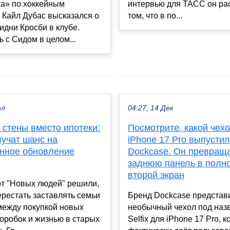
га» по хоккейным
интервью для ТАСС он рас
 Кайл Дубас высказался о
том, что в по...
дни Кросби в клубе.
 с Сидом в целом...
юл
04:27, 14 Дек
 стены вместо ипотеки:
Посмотрите, какой чех
лучат шанс на
iPhone 17 Pro выпусти
нное обновление
Dockcase. Он превращ
заднюю панель в полн
второй экран
от "Новых людей" решили,
ерестать заставлять семьи
Бренд Dockcase представ
между покупкой новых
необычный чехол под наз
оробок и жизнью в старых
Selfix для iPhone 17 Pro, 