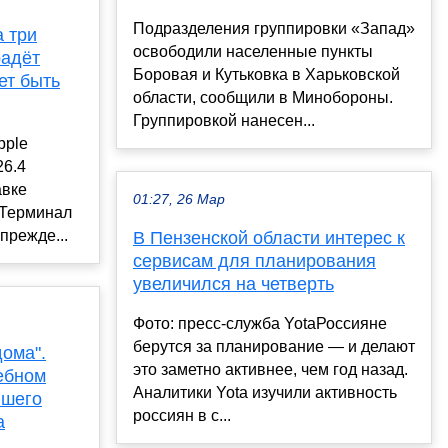
Подразделения группировки «Запад»
 три
освободили населенные пункты
радёт
Боровая и Кутьковка в Харьковской
ет быть
области, сообщили в Минобороны.
Группировкой нанесен...
pple
26.4
авке
01:27, 26 Мар
 Терминал
прежде...
В Пензенской области интерес к
сервисам для планирования
увеличился на четверть
Фото: пресс-служба YotaРоссияне
берутся за планирование — и делают
дома".
это заметно активнее, чем год назад.
ебном
Аналитики Yota изучили активность
вшего
россиян в с...
а