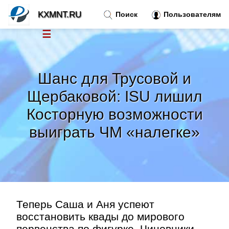
KXMNT.RU
Поиск
Пользователям
☰
Новости
»
Шанс для Трусовой и
Тренды новостей
»
Щербаковой: ISU лишил
Косторную возможности
Рубрики
»
выиграть ЧМ «налегке»
Правила
»
Контакт
»
Теперь Саша и Аня успеют
восстановить квады до мирового
первенства по фигурке. Чиновники