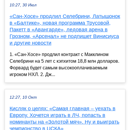
10:27, 30 Июл
«Сан-Хосе» продлил Селебрини, Латышонок
в «Балтике», новая программа Трусовой,
Пакетт в «Авангарде», ледовая арена в
Грозном, «Арсенал» не подпишет Винисиуса
и другие новости
1. «Сан-Хосе» продлил контракт с Макклином
Селебрини на 5 лет с кэпхитом 18,8 млн долларов.
Форвард будет самым высокооплачиваемым
игроком НХЛ. 2. Дж...
12:27, 10 Окт
Кисляк о целях: «Самая главная – уехать в
Европу. Хочется играть в ЛЧ, попасть в
номинанты на «Золотой мяч». Ну и выиграть
чемпионство в ЦСКА»