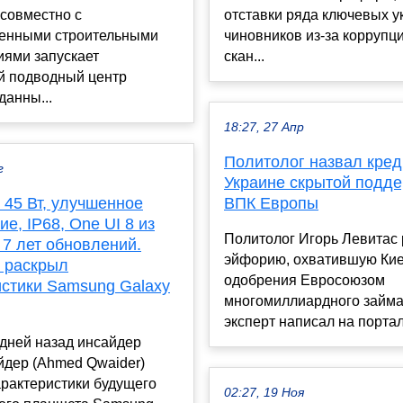
 совместно с
отставки ряда ключевых у
венными строительными
чиновников из-за коррупц
иями запускает
скан...
й подводный центр
данны...
18:27, 27 Апр
Политолог назвал кред
г
Украине скрытой подд
 45 Вт, улучшенное
ВПК Европы
е, IP68, One UI 8 из
Политолог Игорь Левитас
 7 лет обновлений.
эйфорию, охватившую Кие
 раскрыл
одобрения Евросоюзом
истики Samsung Galaxy
многомиллиардного займа
эксперт написал на портал
дней назад инсайдер
йдер (Ahmed Qwaider)
рактеристики будущего
02:27, 19 Ноя