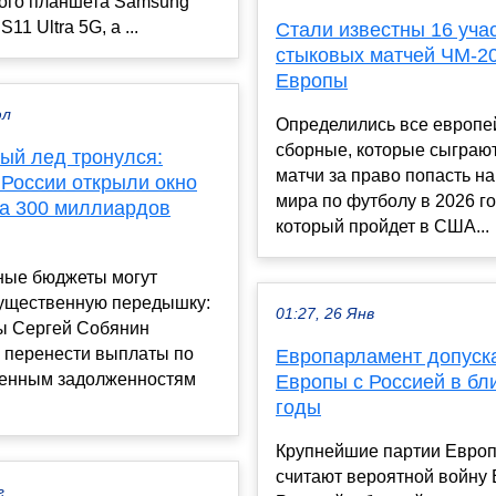
ого планшета Samsung
S11 Ultra 5G, а ...
Стали известны 16 уча
стыковых матчей ЧМ-20
Европы
юл
Определились все европе
сборные, которые сыграю
ый лед тронулся:
матчи за право попасть н
 России открыли окно
мира по футболу в 2026 го
на 300 миллиардов
который пройдет в США...
ные бюджеты могут
существенную передышку:
01:27, 26 Янв
ы Сергей Собянин
 перенести выплаты по
Европарламент допуск
венным задолженностям
Европы с Россией в б
годы
Крупнейшие партии Евро
считают вероятной войну
г