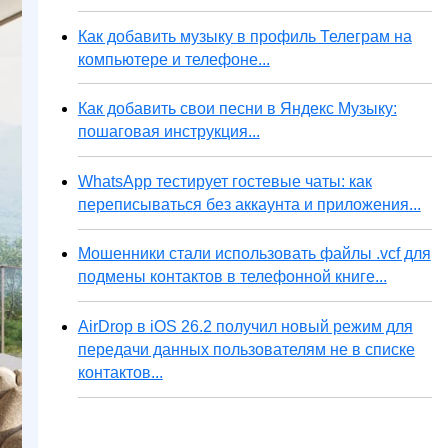
Как добавить музыку в профиль Телеграм на
компьютере и телефоне...
Как добавить свои песни в Яндекс Музыку:
пошаговая инструкция...
WhatsApp тестирует гостевые чаты: как
переписываться без аккаунта и приложения...
Мошенники стали использовать файлы .vcf для
подмены контактов в телефонной книге...
AirDrop в iOS 26.2 получил новый режим для
передачи данных пользователям не в списке
контактов...