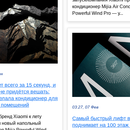
кондиционер Mijia Air Cond
Powerful Wind Pro — у...
юн
 всего за 15 секунд, и
не придётся вешать:
делала кондиционер для
 помещений
03:27, 07 Фев
бренд Xiaomi к лету
Самый быстрый лифт в
л новый напольный
поднимает на 100 этаж 
р Mijia Powerful Wind