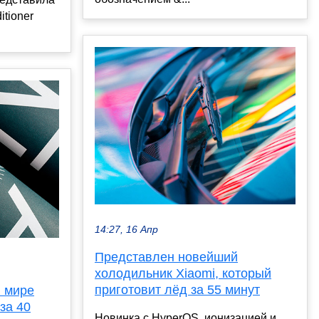
itioner
14:27, 16 Апр
Представлен новейший
холодильник Xiaomi, который
приготовит лёд за 55 минут
 мире
за 40
Новинка с HyperOS, ионизацией и