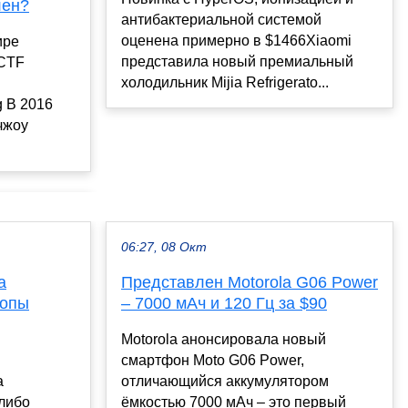
лен?
антибактериальной системой
оценена примерно в $1466Xiaomi
ире
представила новый премиальный
 CTF
холодильник Mijia Refrigerato...
g В 2016
чжоу
06:27, 08 Окт
а
Представлен Motorola G06 Power
ропы
– 7000 мАч и 120 Гц за $90
Motorola анонсировала новый
смартфон Moto G06 Power,
а
отличающийся аккумулятором
либо
ёмкостью 7000 мАч – это первый