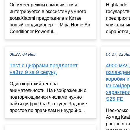
Он имеет режим самоочистки и
Highlander
интегрируется в экосистему умного
государст
домаXiaomi представила в Китае
предприят
новый кондиционер — Mijia Home Air
уникальны
Conditioner Powerful...
обработки 
06:27, 04 Июл
04:27, 22 Ав
Тест с цифрами предлагает
4900 мАч,
найти 9 за 9 секунд
охлаждени
коробки и
Один короткий тест на
Инсайдер
внимательность. На изображении с
характер
повторяющимися числами нужно
S25 FE
найти цифру 9 за 9 секунд. Задание
простое по правилам и неудобно...
Несколько 
Ахмед Ква
раскрыл ха