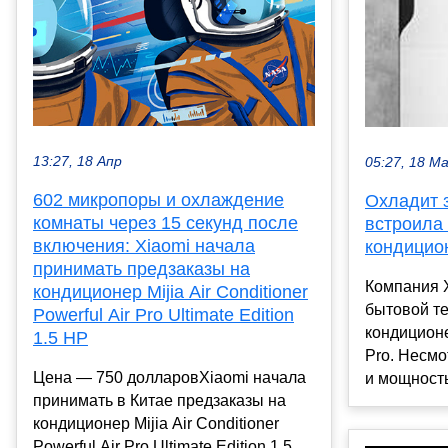
13:27, 18 Апр
05:27, 18 М
602 микропоры и охлаждение
Охладит з
комнаты через 15 секунд после
встроила
включения: Xiaomi начала
кондицио
принимать предзаказы на
Компания 
кондиционер Mijia Air Conditioner
бытовой т
Powerful Air Pro Ultimate Edition
кондиционе
1.5 HP
Pro. Несм
Цена — 750 долларовXiaomi начала
и мощность 
принимать в Китае предзаказы на
кондиционер Mijia Air Conditioner
Powerful Air Pro Ultimate Edition 1.5