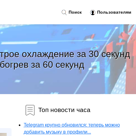
Поиск
Пользователям
трое охлаждение за 30 секунд
богрев за 60 секунд
Топ новости часа
Telegram крупно обновился: теперь можно
добавить музыку в профили...