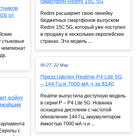
смартфон Redmi 15C 5G
стников
Redmi расширяет свою линейку
26 от
бюджетных смартфонов выпуском
Redmi 15C 5G, который уже поступил
йские
в продажу в нескольких европейских
т стыковые
странах. Эта модель ...
а чемпионат
ду,
00:27, 22 Мар
Представлен Realme P4 Lite 5G
– 144 Гц и 7000 мА·ч за $140
Realme выпустила доступную модель
ает войну
в серии P – P4 Lite 5G. Новинка
лижайшие
оснащена дисплеем с частотой
обновления 144 Гц, аккумулятором
парламента
ёмкостью 7000 мА·ч и ...
 Европы с