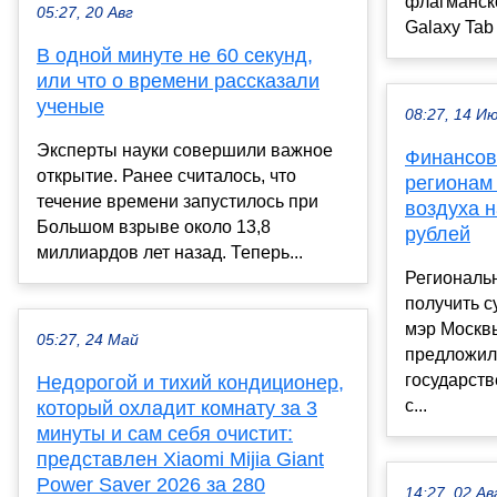
флагманск
05:27, 20 Авг
Galaxy Tab 
В одной минуте не 60 секунд,
или что о времени рассказали
ученые
08:27, 14 И
Эксперты науки совершили важное
Финансов
открытие. Ранее считалось, что
регионам
течение времени запустилось при
воздуха 
Большом взрыве около 13,8
рублей
миллиардов лет назад. Теперь...
Региональ
получить 
мэр Москв
05:27, 24 Май
предложил
государст
Недорогой и тихий кондиционер,
с...
который охладит комнату за 3
минуты и сам себя очистит:
представлен Xiaomi Mijia Giant
Power Saver 2026 за 280
14:27, 02 Ав