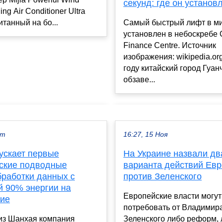
секунд: где он установ
ing Air Conditioner Ultra
итанный на бо...
Самый быстрый лифт в м
установлен в небоскребе
Finance Centre. Источник
изображения: wikipedia.or
году китайский город Гуан
обзаве...
кт
16:27, 15 Ноя
ускает первые
На Украине назвали дв
ские подводные
варианта действий Ев
бработки данных с
против Зеленского
й 90% энергии на
Европейские власти могут
ие
потребовать от Владимир
лиз Шанхая компания
Зеленского либо реформ, 