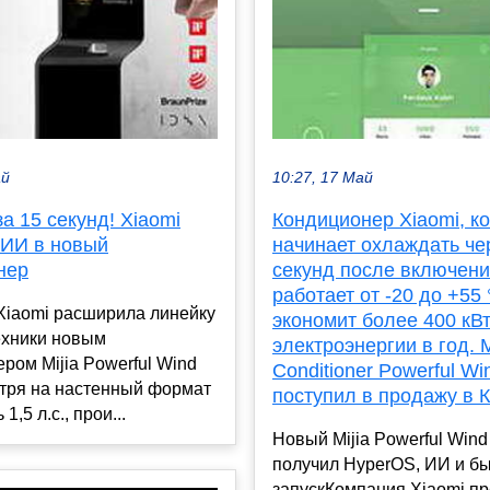
ай
10:27, 17 Май
а 15 секунд! Xiaomi
Кондиционер Xiaomi, к
 ИИ в новый
начинает охлаждать че
нер
секунд после включени
работает от -20 до +55 
Xiaomi расширила линейку
экономит более 400 кВт
ехники новым
электроэнергии в год. Mi
ром Mijia Powerful Wind
Conditioner Powerful Wi
отря на настенный формат
поступил в продажу в 
1,5 л.с., прои...
Новый Mijia Powerful Wind
получил HyperOS, ИИ и б
запускКомпания Xiaomi п