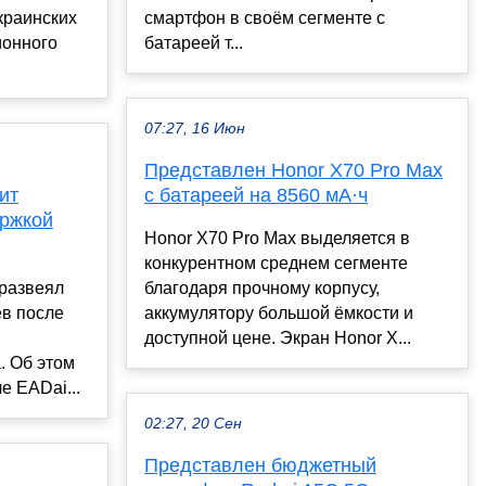
краинских
смартфон в своём сегменте с
ионного
батареей т...
07:27, 16 Июн
Представлен Honor X70 Pro Max
ит
с батареей на 8560 мА·ч
ержкой
Honor X70 Pro Max выделяется в
конкурентном среднем сегменте
 развеял
благодаря прочному корпусу,
в после
аккумулятору большой ёмкости и
доступной цене. Экран Honor X...
. Об этом
е EADai...
02:27, 20 Сен
Представлен бюджетный