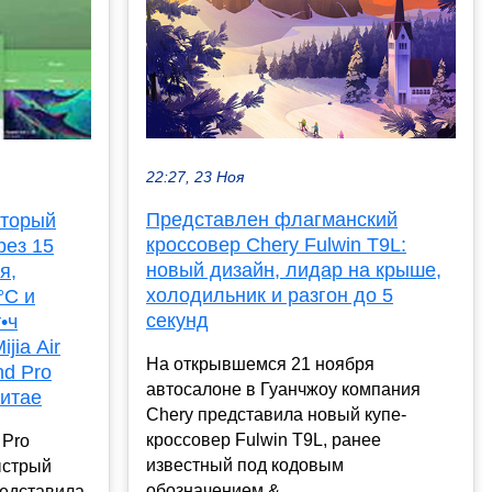
22:27, 23 Ноя
Представлен флагманский
оторый
кроссовер Chery Fulwin T9L:
рез 15
новый дизайн, лидар на крыше,
я,
холодильник и разгон до 5
°C и
секунд
•ч
jia Air
На открывшемся 21 ноября
nd Pro
автосалоне в Гуанчжоу компания
Китае
Chery представила новый купе-
кроссовер Fulwin T9L, ранее
 Pro
известный под кодовым
ыстрый
обозначением &...
редставила