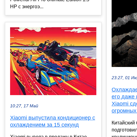
HP с энергоэ...
23:27, 01 И
Охлаждает
его даже 
Xiaomi с
10:27, 17 Май
огромных
Xiaomi выпустила кондиционер с
Китайский 
охлаждением за 15 секунд
подготови
Xiaomi вывела в продажу в Китае
кондиционе