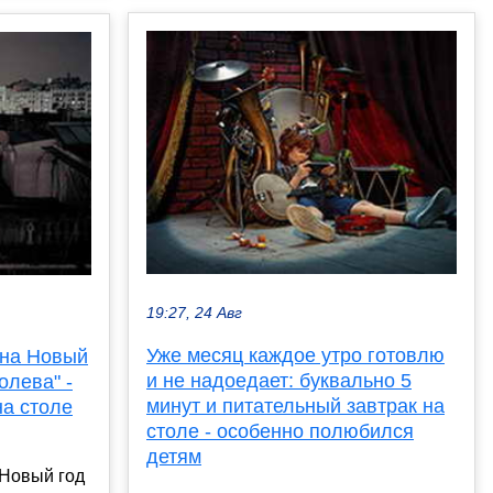
19:27, 24 Авг
Уже месяц каждое утро готовлю
 на Новый
и не надоедает: буквально 5
олева" -
минут и питательный завтрак на
на столе
столе - особенно полюбился
детям
Новый год