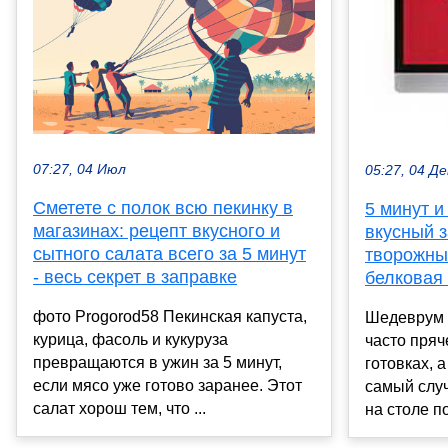
07:27, 04 Июл
05:27, 04 Де
Сметете с полок всю пекинку в
5 минут и
магазинах: рецепт вкусного и
вкусный з
сытного салата всего за 5 минут
творожны
- весь секрет в заправке
белковая 
фото Progorod58 Пекинская капуста,
Шедеврум 
курица, фасоль и кукуруза
часто пряч
превращаются в ужин за 5 минут,
готовках, 
если мясо уже готово заранее. Этот
самый случ
салат хорош тем, что ...
на столе по