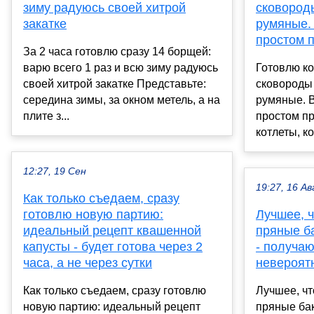
зиму радуюсь своей хитрой
сковород
закатке
румяные. 
простом 
За 2 часа готовлю сразу 14 борщей:
варю всего 1 раз и всю зиму радуюсь
Готовлю ко
своей хитрой закатке Представьте:
сковороды
середина зимы, за окном метель, а на
румяные. В
плите з...
простом п
котлеты, ко
12:27, 19 Сен
19:27, 16 Ав
Как только съедаем, сразу
готовлю новую партию:
Лучшее, ч
идеальный рецепт квашенной
пряные б
капусты - будет готова через 2
- получаю
часа, а не через сутки
невероят
Как только съедаем, сразу готовлю
Лучшее, чт
новую партию: идеальный рецепт
пряные бак