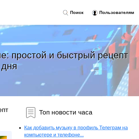
Поиск
Пользователям
ле: простой и быстрый рецепт
 дня
епт
Топ новости часа
Как добавить музыку в профиль Телеграм на
компьютере и телефоне...