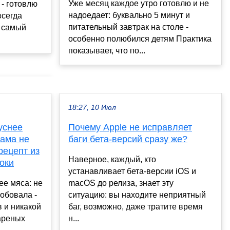
Уже месяц каждое утро готовлю и не
 - готовлю
надоедает: буквально 5 минут и
всегда
питательный завтрак на столе -
т самый
особенно полюбился детям Практика
показывает, что по...
18:27, 10 Июл
уснее
Почему Apple не исправляет
сама не
баги бета-версий сразу же?
рецепт из
Наверное, каждый, кто
оки
устанавливает бета-версии iOS и
ее мяса: не
macOS до релиза, знает эту
робовала -
ситуацию: вы находите неприятный
в и никакой
баг, возможно, даже тратите время
ареных
н...