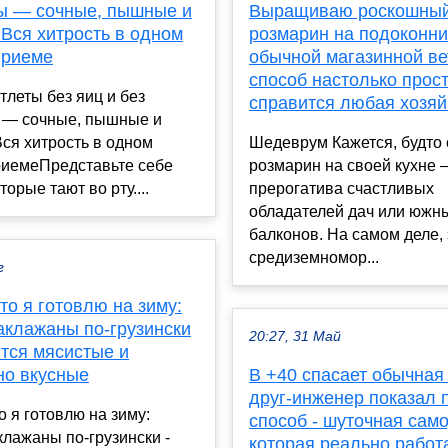
ы — сочные, пышные и
Выращиваю роскошны
Вся хитрость в одном
розмарин на подоконни
приеме
обычной магазинной в
способ настолько прост
тлеты без яиц и без
справится любая хозяй
 — сочные, пышные и
ся хитрость в одном
Шедеврум Кажется, будто
риемеПредставьте себе
розмарин на своей кухне 
торые тают во рту....
прерогатива счастливых
обладателей дач или южн
балконов. На самом деле, 
средиземномор...
г
то я готовлю на зиму:
аклажаны по-грузински
20:27, 31 Май
тся мясистые и
но вкусные
В +40 спасает обычная
друг-инженер показал 
о я готовлю на зиму:
способ - шуточная сам
лажаны по-грузински -
которая реально работ