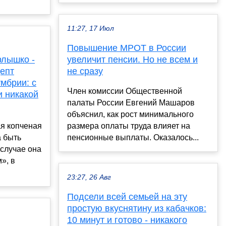
11:27, 17 Июл
Повышение МРОТ в России
рлышко -
увеличит пенсии. Но не всем и
епт
не сразу
мбрии: с
Член комиссии Общественной
 никакой
палаты России Евгений Машаров
объяснил, как рост минимального
ая копченая
размера оплаты труда влияет на
а быть
пенсионные выплаты. Оказалось...
 случае она
», в
23:27, 26 Авг
Подсели всей семьей на эту
простую вкуснятину из кабачков:
10 минут и готово - никакого