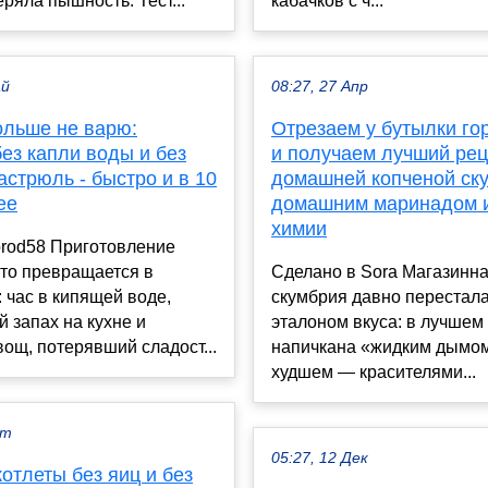
еряла пышность. Тест...
кабачков с ч...
ай
08:27, 27 Апр
ольше не варю:
Отрезаем у бутылки го
ез капли воды и без
и получаем лучший рец
астрюль - быстро и в 10
домашней копченой ску
ее
домашним маринадом и
химии
orod58 Приготовление
то превращается в
Сделано в Sora Магазинн
 час в кипящей воде,
скумбрия давно перестал
 запах на кухне и
эталоном вкуса: в лучшем
ощ, потерявший сладост...
напичкана «жидким дымом
худшем — красителями...
кт
05:27, 12 Дек
отлеты без яиц и без