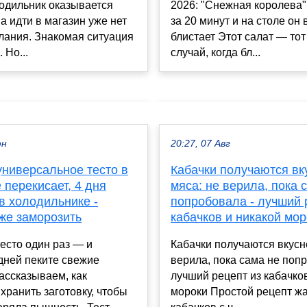
одильник оказывается
2026: "Снежная королева"
 а идти в магазин уже нет
за 20 минут и на столе он 
лания. Знакомая ситуация
блистает Этот салат — то
 Но...
случай, когда бл...
юн
20:27, 07 Авг
универсальное тесто в
Кабачки получаются вк
е перекисает, 4 дня
мяса: не верила, пока 
в холодильнике -
попробовала - лучший 
же заморозить
кабачков и никакой мор
есто один раз — и
Кабачки получаются вкусн
дней пеките свежие
верила, пока сама не поп
ассказываем, как
лучший рецепт из кабачко
хранить заготовку, чтобы
мороки Простой рецепт ж