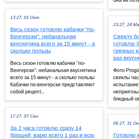
она не пот
13:27, 01 Окт
23:27, 24 М
Весь сезон готовлю кабачки "по-
Венгерски": небанальная
Свеклу б
вкуснятина всего за 15 минут - а
готовлю б
сколько пользы
грязных к
раз вкусн
Весь сезон готовлю кабачки "по-
Венгерски": небанальная вкуснятина
Фото Prog
всего за 15 минут - а сколько пользы
свеклы час
Кабачки по-венгерски представляют
испытание:
собой рецепт...
неприятный
бледный ов
17:27, 07 Сен
06:27, 31 О
За 2 часа готовлю сразу 14
борщей: варю всего 1 раз и всю
Готовлю к