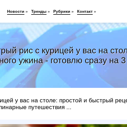
Новости
»
Тренды
»
Рубрики
»
Контакт
»
трый рис с курицей у вас на сто
ного ужина - готовлю сразу на 3
рицей у вас на столе: простой и быстрый рец
линарные путешествия ...