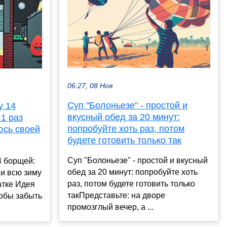
06:27, 08 Ноя
Суп "Болоньезе" - простой и
у 14
вкусный обед за 20 минут:
1 раз
попробуйте хоть раз, потом
юсь своей
будете готовить только так
Суп "Болоньезе" - простой и вкусный
4 борщей:
обед за 20 минут: попробуйте хоть
 и всю зиму
раз, потом будете готовить только
атке Идея
такПредставьте: на дворе
тобы забыть
промозглый вечер, а ...