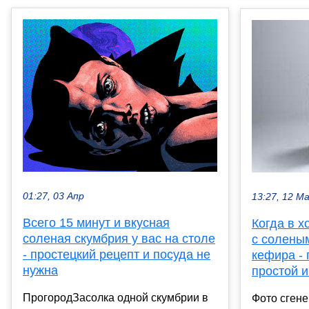
01:27, 03 Апр
13:27, 12 М
Всего 15 минут и вкусная
Когда в х
соленая скумбрия у вас на столе
с солены
- простецкий рецепт и посуда не
кефира - 
нужна
простой и
ПрогородЗасолка одной скумбрии в
Фото сгене