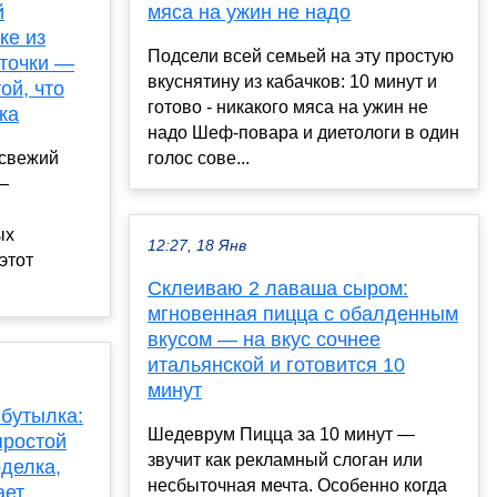
й
мяса на ужин не надо
ке из
Подсели всей семьей на эту простую
еточки —
вкуснятину из кабачков: 10 минут и
ой, что
готово - никакого мяса на ужин не
ка
надо Шеф-повара и диетологи в один
 свежий
голос сове...
—
ых
12:27, 18 Янв
этот
Склеиваю 2 лаваша сыром:
мгновенная пицца с обалденным
вкусом — на вкус сочнее
итальянской и готовится 10
минут
 бутылка:
Шедеврум Пицца за 10 минут —
простой
звучит как рекламный слоган или
оделка,
несбыточная мечта. Особенно когда
ает