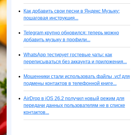
Как добавить свои песни в Яндекс Музыку:
пошаговая инструкция...
Telegram крупно обновился: теперь можно
добавить музыку в профили...
WhatsApp тестирует гостевые чаты: как
переписываться без аккаунта и приложения...
Мошенники стали использовать файлы .vcf для
подмены контактов в телефонной книге...
AirDrop в iOS 26.2 получил новый режим для
передачи данных пользователям не в списке
контактов...