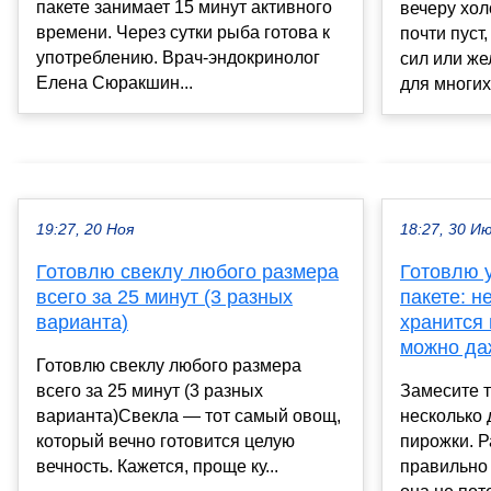
пакете занимает 15 минут активного
вечеру хол
времени. Через сутки рыба готова к
почти пуст,
употреблению. Врач-эндокринолог
сил или же
Елена Сюракшин...
для многих.
19:27, 20 Ноя
18:27, 30 И
Готовлю свеклу любого размера
Готовлю 
всего за 25 минут (3 разных
пакете: н
варианта)
хранится 
можно да
Готовлю свеклу любого размера
всего за 25 минут (3 разных
Замесите т
варианта)Свекла — тот самый овощ,
несколько 
который вечно готовится целую
пирожки. Р
вечность. Кажется, проще ку...
правильно 