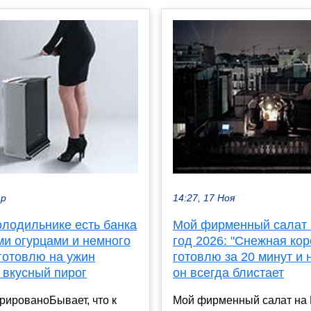
ар
14:27, 17 Ноя
олодильнике есть банка
Мой фирменный салат
ми огурцами и немного
год 2026: "Снежная кор
готовлю на ужин
готовлю за 20 минут и 
 вкусный пирог
он всегда блистает
рированоБывает, что к
Мой фирменный салат на 