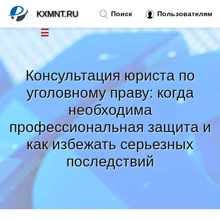
KXMNT.RU
Поиск
Пользователям
☰
Новости
»
Консультация юриста по
Тренды новостей
»
уголовному праву: когда
необходима
Рубрики
»
профессиональная защита и
Правила
как избежать серьезных
»
последствий
Контакт
»