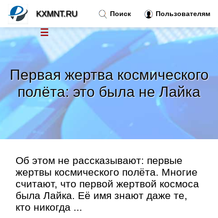
KXMNT.RU
Поиск
Пользователям
☰
Новости
»
Первая жертва космического
Тренды новостей
»
полёта: это была не Лайка
Рубрики
»
Правила
»
Об этом не рассказывают: первые
Контакт
»
жертвы космического полёта. Многие
считают, что первой жертвой космоса
была Лайка. Её имя знают даже те,
кто никогда ...