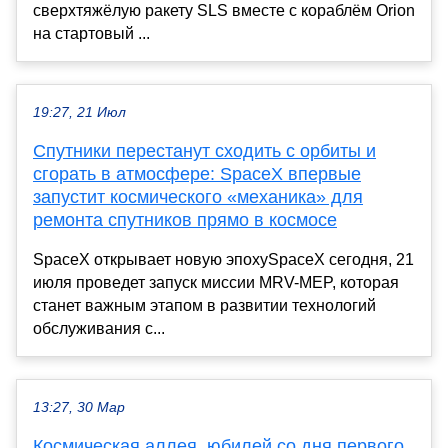
сверхтяжёлую ракету SLS вместе с кораблём Orion
на стартовый ...
19:27, 21 Июл
Спутники перестанут сходить с орбиты и
сгорать в атмосфере: SpaceX впервые
запустит космического «механика» для
ремонта спутников прямо в космосе
SpaceX открывает новую эпохуSpaceX сегодня, 21
июля проведет запуск миссии MRV-MEP, которая
станет важным этапом в развитии технологий
обслуживания с...
13:27, 30 Мар
Космическая аллея, юбилей со дня первого