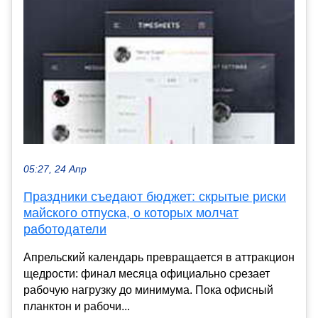
05:27, 24 Апр
Праздники съедают бюджет: скрытые риски
майского отпуска, о которых молчат
работодатели
Апрельский календарь превращается в аттракцион
щедрости: финал месяца официально срезает
рабочую нагрузку до минимума. Пока офисный
планктон и рабочи...