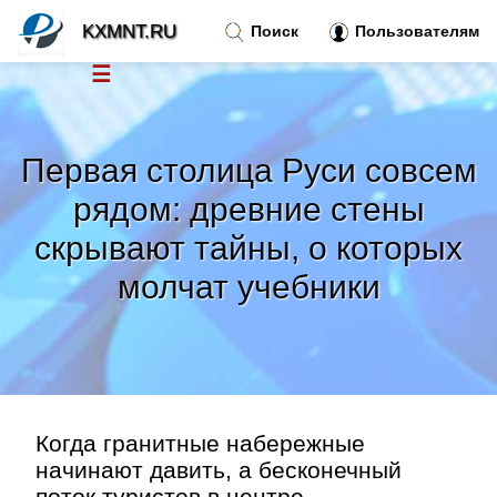
KXMNT.RU
Поиск
Пользователям
☰
Новости
»
Первая столица Руси совсем
Тренды новостей
»
рядом: древние стены
скрывают тайны, о которых
Рубрики
»
молчат учебники
Правила
»
Контакт
»
Когда гранитные набережные
начинают давить, а бесконечный
поток туристов в центре