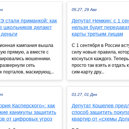
юн
05:27, 29 Авг
Э стали приманкой: как
Депутат Немкин: с 1 се
се школьников делают
нельзя будет передават
 деньги
карты третьим лицам
ионная кампания вышла
С 1 сентября в России вст
ую прямую, а вместе с
силу новые правила, кото
изировались мошенники.
коснуться каждого. Теперь
развернули сеть
просто так взять и отдать
 порталов, маскирующ...
сим-карту дру...
кт
01:27, 01 Дек
рия Касперского»: как
Депутат Кошелев пред
ские каникулы защитить
способ защитить покуп
ов от цифровых угроз
квартир от «схемы Дол