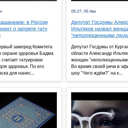
ен
05:27, 05 Авг
Башанкаев: в России
Депутат Госдумы Алек
роект о запрете тату
Ильтяков назвал женщ
й
"неполноценными люд
первый зампред Комитета
Депутат Госдумы от Курга
о охране здоровья Бадма
области Александр Ильтяк
считает татуировки
женщин "неполноценными
ля здоровья. По его
Во время своей речи в эфи
ска для нанес...
шоу "Чего ждём?" на к...