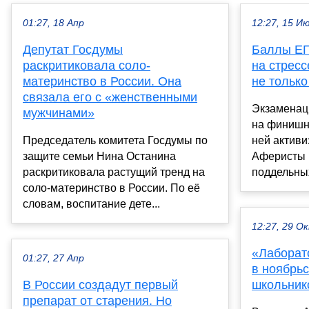
01:27, 18 Апр
12:27, 15 И
Депутат Госдумы
Баллы ЕГ
раскритиковала соло-
на стрес
материнство в России. Она
не только
связала его с «женственными
Экзаменац
мужчинами»
на финишн
Председатель комитета Госдумы по
ней актив
защите семьи Нина Останина
Аферисты 
раскритиковала растущий тренд на
поддельных
соло-материнство в России. По её
словам, воспитание дете...
12:27, 29 О
«Лаборато
01:27, 27 Апр
в ноябрь
В России создадут первый
школьник
препарат от старения. Но