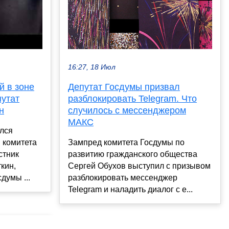
16:27, 18 Июл
Депутат Госдумы призвал
й в зоне
разблокировать Telegram. Что
утат
случилось с мессенджером
н
МАКС
ался
Зампред комитета Госдумы по
 комитета
развитию гражданского общества
стник
Сергей Обухов выступил с призывом
кин,
разблокировать мессенджер
думы ...
Telegram и наладить диалог с е...