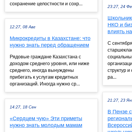
сохранение целостности и сохр...
23:27, 24 Ф
Школьник
НКО и биз
12:27, 08 Авг
влиять н
Микрокредиты в Казахстане: что
С сентября
нужно знать перед обращением
старшекла
Рядовые граждане Казахстана с
социальны
доходом среднего уровня, или ниже
организаци
среднего, иногда вынуждены
структур и
прибегать к услугам кредитных
ра...
организаций. Иногда нужно ср...
21:27, 23 Ян
14:27, 18 Сен
В Пензе 
«Сердцем чую» Эти приметы
регионал
нужно знать молодым мамам
Всеросси
школьник