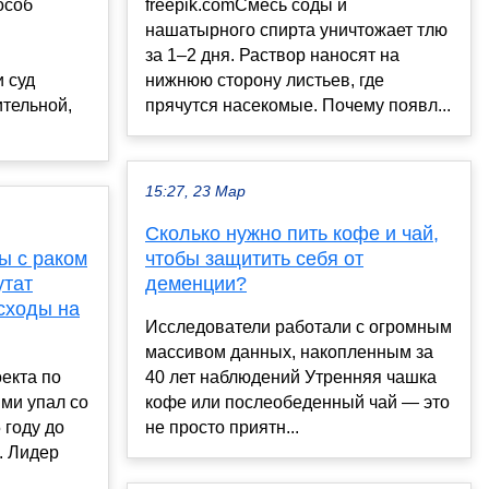
особ
freepik.comСмесь соды и
нашатырного спирта уничтожает тлю
за 1–2 дня. Раствор наносят на
 суд
нижнюю сторону листьев, где
ительной,
прячутся насекомые. Почему появл...
15:27, 23 Мар
Сколько нужно пить кофе и чай,
ы с раком
чтобы защитить себя от
утат
деменции?
сходы на
Исследователи работали с огромным
массивом данных, накопленным за
екта по
40 лет наблюдений Утренняя чашка
ми упал со
кофе или послеобеденный чай — это
 году до
не просто приятн...
. Лидер