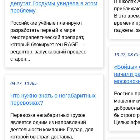
В школах 
депутат Госдумы увидела в этом
приближаю
проблему
В это вре
Российские учёные планируют
времени пр
разработать первый в мире
гаджеты, з
генотерапевтический препарат,
который блокирует ген RAGE —
рецептор, запускающий процесс
13:27, 08 С
старен...
«Бойцы» 
начали ра
московск
04:27, 10 Авг
Россиян пр
Что нужно знать о негабаритных
мошенники
перевозках?
доброволь
Перевозка негабаритных грузов
быстрого 
является одним из направлений
Целью афер
деятельности компании Грузар, для
которой быстрая доставка,