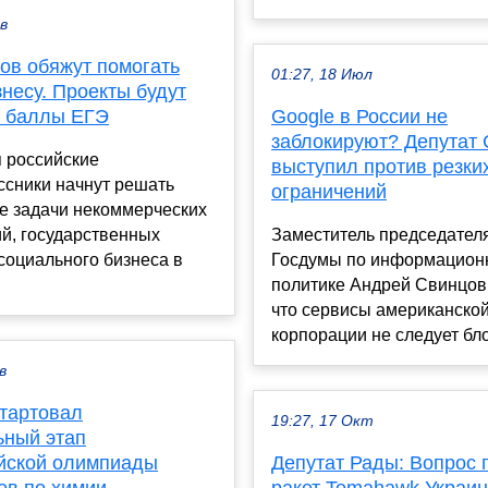
ев
ов обяжут помогать
01:27, 18 Июл
несу. Проекты будут
а баллы ЕГЭ
Google в России не
заблокируют? Депутат
 российские
выступил против резки
ссники начнут решать
ограничений
е задачи некоммерческих
й, государственных
Заместитель председател
 социального бизнеса в
Госдумы по информацион
политике Андрей Свинцов
что сервисы американско
корпорации не следует бло
в
стартовал
19:27, 17 Окт
ьный этап
йской олимпиады
Депутат Рады: Вопрос 
ов по химии
ракет Tomahawk Украи