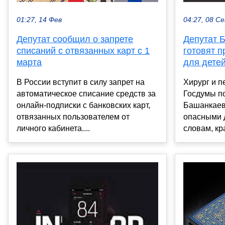
01:27, 14 Фев
04:27, 08 С
Депутат сообщил о запрете
Депутат 
списаний с отвязанных карт с 1
готовят п
марта
для дете
В России вступит в силу запрет на
Хирург и 
автоматическое списание средств за
Госдумы п
онлайн-подписки с банковских карт,
Башанкаев 
отвязанных пользователем от
опасными д
личного кабинета....
словам, кра