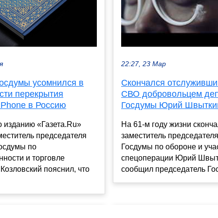
я
22:27, 23 Мар
Госдумы усомнился в
Скончался отслуживши
сти перекрытия
СВО добровольцем деп
iPhone в Россию
Госдумы Юрий Швытки
ю изданию «Газета.Ru»
На 61-м году жизни сконч
меститель председателя
заместитель председателя
Госдумы по
Госдумы по обороне и уча
ности и торговле
спецоперации Юрий Швыт
Козловский пояснил, что
сообщил председатель Гос