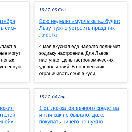
13:27, 06 Сен
нтября
Всю неделю «мурлыкать» будет:
ь сим-
Льву нужно устроить праздник
живота
упают в
4 мая вкусная еда надолго поднимет
рые могут
зодиаку настроение. Для Львов
 нельзя
наступает день гастрономических
 купленную
удовольствий. В понедельник
ограничивать себя в кули...
16:27, 04 Апр
ложил
1 ст. ложка копеечного средства
ателей
и тли как не бывало, даже
иной»
покупать ничего не нужно