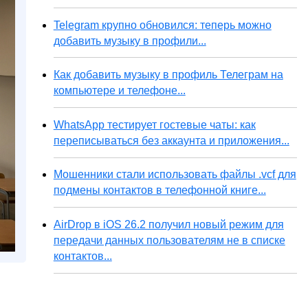
Telegram крупно обновился: теперь можно
добавить музыку в профили...
Как добавить музыку в профиль Телеграм на
компьютере и телефоне...
WhatsApp тестирует гостевые чаты: как
переписываться без аккаунта и приложения...
Мошенники стали использовать файлы .vcf для
подмены контактов в телефонной книге...
AirDrop в iOS 26.2 получил новый режим для
передачи данных пользователям не в списке
контактов...