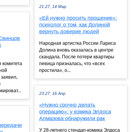
21:27, 14 Мар
«Ей нужно просить прощение»:
психолог о том, как Долиной
вернуть доверие людей
 Свинцов
Народная артистка России Лариса
х
Долина вновь оказалась в центре
скандала. После потери квартиры
я комитета
певица призналась, что «всех
ной
простила», о...
 заявил,
й
кироват...
23:27, 16 Апр
«Нужно срочно делать
операцию»: у комика Элдоса
Алмазова обнаружили рак
передачи
У 28-летнего стендап-комика Элдоса
не