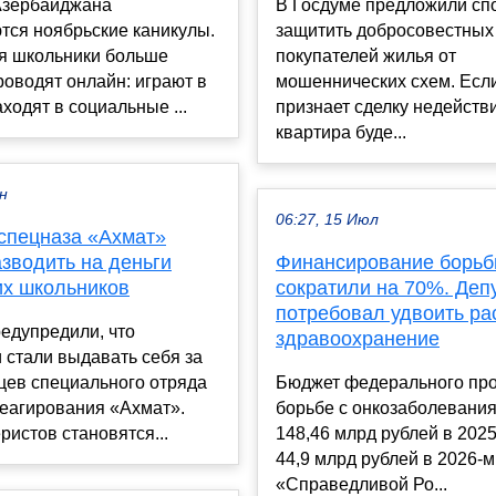
Азербайджана
В Госдуме предложили сп
тся ноябрьские каникулы.
защитить добросовестных
мя школьники больше
покупателей жилья от
оводят онлайн: играют в
мошеннических схем. Если
аходят в социальные ...
признает сделку недейств
квартира буде...
ен
06:27, 15 Июл
спецназа «Ахмат»
зводить на деньги
Финансирование борьб
их школьников
сократили на 70%. Деп
потребовал удвоить ра
едупредили, что
здравоохранение
 стали выдавать себя за
цев специального отряда
Бюджет федерального про
реагирования «Ахмат».
борьбе с онкозаболевания
истов становятся...
148,46 млрд рублей в 2025
44,9 млрд рублей в 2026-м
«Справедливой Ро...