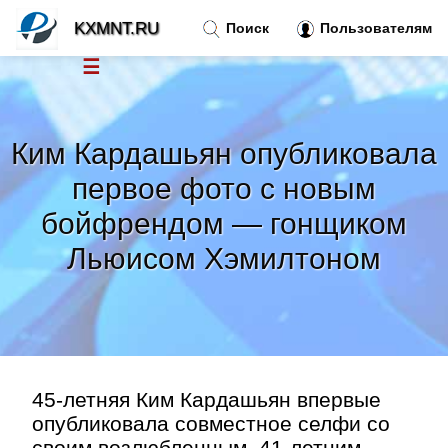
KXMNT.RU
Поиск
Пользователям
☰
Новости
»
Ким Кардашьян опубликовала
Тренды новостей
»
первое фото с новым
бойфрендом — гонщиком
Рубрики
»
Льюисом Хэмилтоном
Правила
»
Контакт
»
45-летняя Ким Кардашьян впервые
опубликовала совместное селфи со
своим возлюбленным, 41-летним