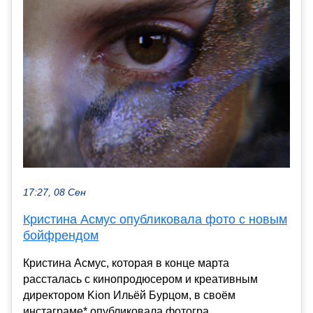
17:27, 08 Сен
Кристина Асмус опубликовала фото с новым
бойфрендом
Кристина Асмус, которая в конце марта
рассталась с кинопродюсером и креативным
директором Kion Ильёй Бурцом, в своём
инстаграме* опубликовала фотогра...