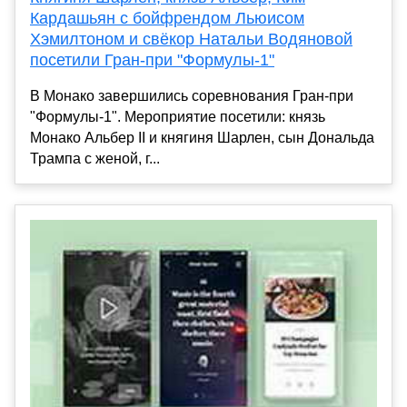
Кардашьян с бойфрендом Льюисом
Хэмилтоном и свёкор Натальи Водяновой
посетили Гран-при "Формулы-1"
В Монако завершились соревнования Гран-при
"Формулы-1". Мероприятие посетили: князь
Монако Альбер II и княгиня Шарлен, сын Дональда
Трампа с женой, г...