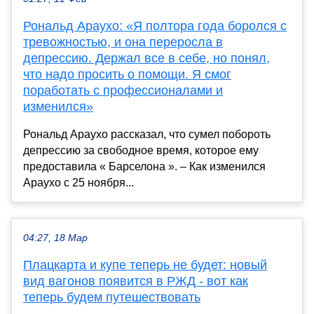
Рональд Араухо: «Я полтора года боролся с
тревожностью, и она переросла в
депрессию. Держал все в себе, но понял,
что надо просить о помощи. Я смог
поработать с профессионалами и
изменился»
Рональд Араухо рассказал, что сумел побороть
депрессию за свободное время, которое ему
предоставила « Барселона ». – Как изменился
Араухо с 25 ноября...
04:27, 18 Мар
Плацкарта и купе теперь не будет: новый
вид вагонов появится в РЖД - вот как
теперь будем путешествовать