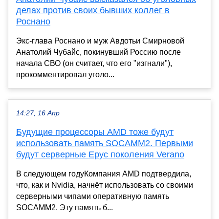
делах против своих бывших коллег в
Роснано
Экс-глава Роснано и муж Авдотьи Смирновой
Анатолий Чубайс, покинувший Россию после
начала СВО (он считает, что его "изгнали"),
прокомментировал уголо...
14:27, 16 Апр
Будущие процессоры AMD тоже будут
использовать память SOCAMM2. Первыми
будут серверные Epyc поколения Verano
В следующем годуКомпания AMD подтвердила,
что, как и Nvidia, начнёт использовать со своими
серверными чипами оперативную память
SOCAMM2. Эту память б...