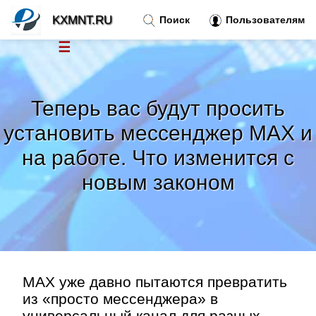
KXMNT.RU
Поиск
Пользователям
☰
Новости
»
Теперь вас будут просить
Тренды новостей
»
установить мессенджер MAX и
на работе. Что изменится с
Рубрики
»
новым законом
Правила
»
Контакт
»
MAX уже давно пытаются превратить
из «просто мессенджера» в
универсальный канал для разных