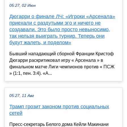
05:27, 02 Июн
Дюгарри о финале ЛЧ: «Игроки «Арсенала»
приехали с раздутыми эго и ничего не
создавали. Это было просто невыносимо,
так нельзя выиграть турнир. Теперь они
будут жалеть, и поделом»
Бывший нападающий сборной Франции Кристоф
Дюгарри раскритиковал игру « Арсенала » в
финальном матче Лиги чемпионов против « ПСЖ
» (1:1, пен. 3:4). «А...
05:27, 11 Авг
Трамп грозит законом против социальных
сетей
Пресс-секретарь Белого дома Кейли Макинани