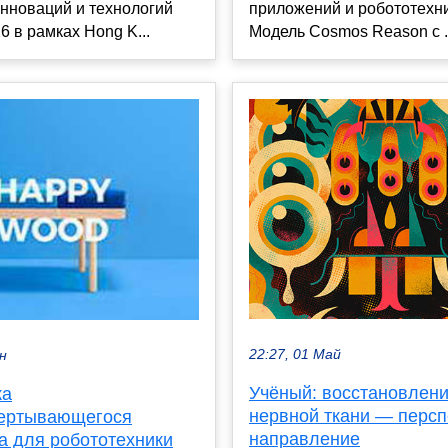
нноваций и технологий
приложений и робототехни
6 в рамках Hong K...
Модель Cosmos Reason с .
22:27, 01 Май
ен
Учёный: восстановлен
ка
нервной ткани — персп
ертывающегося
направление
а для робототехники