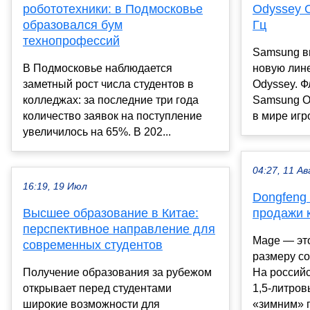
робототехники: в Подмосковье
Odyssey 
образовался бум
Гц
технопрофессий
Samsung в
В Подмосковье наблюдается
новую лин
заметный рост числа студентов в
Odyssey. Ф
колледжах: за последние три года
Samsung O
количество заявок на поступление
в мире игр
увеличилось на 65%. В 202...
04:27, 11 Ав
16:19, 19 Июл
Dongfeng 
Высшее образование в Китае:
продажи 
перспективное направление для
Mage — это
современных студентов
размеру со
Получение образования за рубежом
На российс
открывает перед студентами
1,5-литров
широкие возможности для
«зимним» п