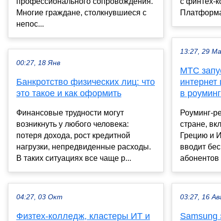
профессионального сопровождения.
с финтех-
Многие граждане, столкнувшиеся с
Платформа»
непос...
13:27, 29 М
00:27, 18 Янв
МТС запу
Банкротство физических лиц: что
интернет
это такое и как оформить
в роумин
Финансовые трудности могут
Роуминг-р
возникнуть у любого человека:
стране, вк
потеря дохода, рост кредитной
Грецию и 
нагрузки, непредвиденные расходы.
вводит бе
В таких ситуациях все чаще р...
абонентов 
04:27, 03 Окт
03:27, 16 Ав
Физтех-колледж, кластеры ИТ и
Samsung 