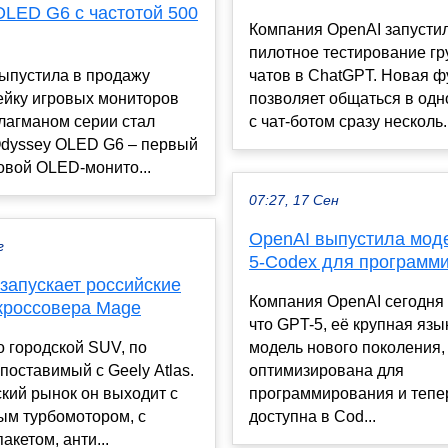
OLED G6 с частотой 500
Компания OpenAI запусти
пилотное тестирование г
ыпустила в продажу
чатов в ChatGPT. Новая ф
ейку игровых мониторов
позволяет общаться в одн
лагманом серии стал
с чат-ботом сразу несколь..
dyssey OLED G6 – первый
овой OLED-монито...
07:27, 17 Сен
OpenAI выпустила мод
г
5-Codex для программ
запускает российские
Компания OpenAI сегодня
кроссовера Mage
что GPT-5, её крупная яз
 городской SUV, по
модель нового поколения,
поставимый с Geely Atlas.
оптимизирована для
кий рынок он выходит с
программирования и тепе
ым турбомотором, с
доступна в Cod...
акетом, анти...