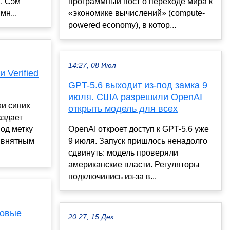
а. Сэм
программный пост о переходе мира к
мн...
«экономике вычислений» (compute-
powered economy), в котор...
14:27, 08 Июл
и Verified
GPT-5.6 выходит из-под замка 9
июля. США разрешили OpenAI
хи синих
открыть модель для всех
аздает
од метку
OpenAI откроет доступ к GPT-5.6 уже
с внятным
9 июля. Запуск пришлось ненадолго
сдвинуть: модель проверяли
американские власти. Регуляторы
подключились из-за в...
повые
20:27, 15 Дек