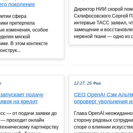
го поколения
Директор НИИ скорой пом
Склифосовского Сергей П
летии сфера
интервью ТАСС заявил, ч
ники претерпела
замещение и восстановле
ые изменения, особое
нервной ткани — одно из с
уделяя мягкой
ике. В этом контексте
онструк...
г
12:27, 25 Фев
запускает подачу
CEO OpenAI Сэм Альт
явок на кредит
опроверг увольнения и
сс — от подачи заявки до
Глава OpenAI неожиданно
 — проходит онлайн
сторону рядовых сотрудни
техническому партнерству
споре о влиянии искусств