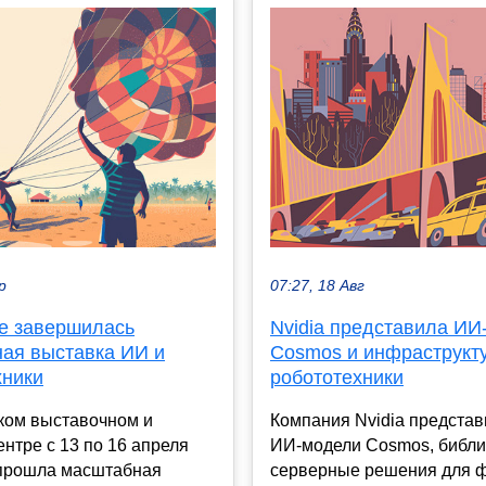
р
07:27, 18 Авг
ге завершилась
Nvidia представила ИИ
ная выставка ИИ и
Cosmos и инфраструкт
хники
робототехники
ком выставочном и
Компания Nvidia предста
ентре с 13 по 16 апреля
ИИ-модели Cosmos, библи
 прошла масштабная
серверные решения для ф