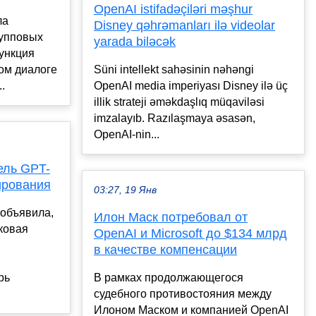
OpenAI istifadəçiləri məşhur
ла
Disney qəhrəmanları ilə videolar
рупповых
yarada biləcək
ункция
ом диалоге
Süni intellekt sahəsinin nəhəngi
.
OpenAI media imperiyası Disney ilə üç
illik strateji əməkdaşlıq müqaviləsi
imzalayıb. Razılaşmaya əsasən,
OpenAI-nin...
ель GPT-
ирования
03:27, 19 Янв
 объявила,
Илон Маск потребовал от
ыковая
OpenAI и Microsoft до $134 млрд
в качестве компенсации
рь
В рамках продолжающегося
судебного противостояния между
Илоном Маском и компанией OpenAI