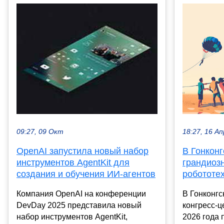
18:27, 16 Ап
09:27, 09 Окт
В Гонкон
OpenAI запустила новый набор
грандиоз
инструментов AgentKit для
робототе
создания и обучения ИИ-агентов
В Гонконгс
Компания OpenAI на конференции
конгресс-ц
DevDay 2025 представила новый
2026 года
набор инструментов AgentKit,