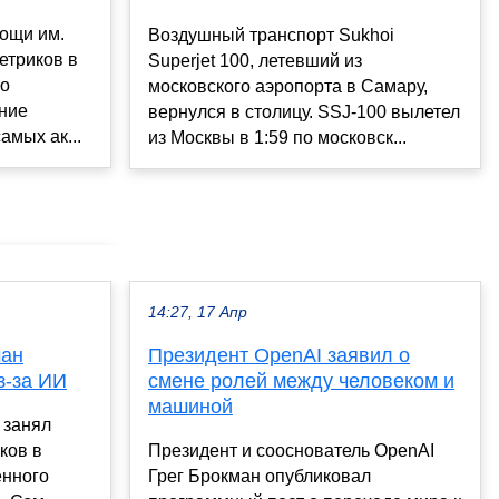
ощи им.
Воздушный транспорт Sukhoi
етриков в
Superjet 100, летевший из
то
московского аэропорта в Самару,
ние
вернулся в столицу. SSJ-100 вылетел
амых ак...
из Москвы в 1:59 по московск...
14:27, 17 Апр
ман
Президент OpenAI заявил о
з-за ИИ
смене ролей между человеком и
машиной
 занял
ков в
Президент и сооснователь OpenAI
енного
Грег Брокман опубликовал