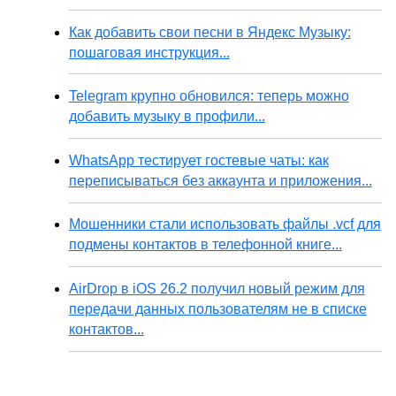
Как добавить свои песни в Яндекс Музыку:
пошаговая инструкция...
Telegram крупно обновился: теперь можно
добавить музыку в профили...
WhatsApp тестирует гостевые чаты: как
переписываться без аккаунта и приложения...
Мошенники стали использовать файлы .vcf для
подмены контактов в телефонной книге...
AirDrop в iOS 26.2 получил новый режим для
передачи данных пользователям не в списке
контактов...