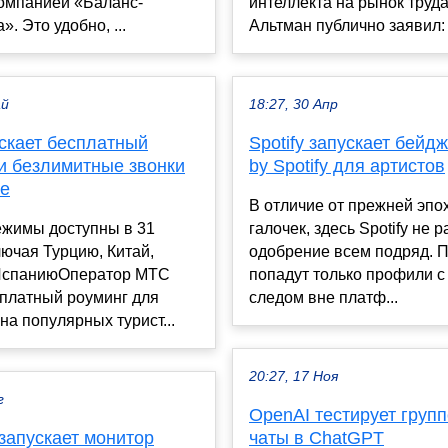
компанией «Баланс-
интеллекта на рынок труд
. Это удобно, ...
Альтман публично заявил: 
ай
18:27, 30 Апр
скает бесплатный
Spotify запускает бейдж
 и безлимитные звонки
by Spotify для артистов
ге
В отличие от прежней эпо
ежимы доступны в 31
галочек, здесь Spotify не р
лючая Турцию, Китай,
одобрение всем подряд. П
ИспаниюОператор МТС
попадут только профили 
сплатный роуминг для
следом вне платф...
на популярных турист...
20:27, 17 Ноя
г
OpenAI тестирует груп
запускает монитор
чаты в ChatGPT