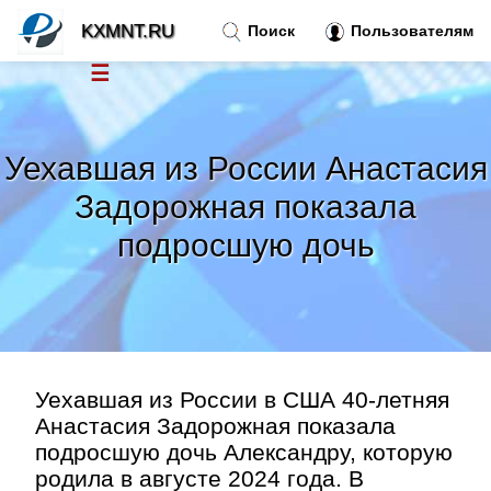
KXMNT.RU
Поиск
Пользователям
☰
Новости
»
Уехавшая из России Анастасия
Тренды новостей
»
Задорожная показала
подросшую дочь
Рубрики
»
Правила
»
Контакт
»
Уехавшая из России в США 40-летняя
Анастасия Задорожная показала
подросшую дочь Александру, которую
родила в августе 2024 года. В