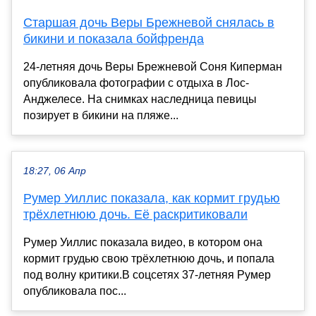
Старшая дочь Веры Брежневой снялась в
бикини и показала бойфренда
24-летняя дочь Веры Брежневой Соня Киперман
опубликовала фотографии с отдыха в Лос-
Анджелесе. На снимках наследница певицы
позирует в бикини на пляже...
18:27, 06 Апр
Румер Уиллис показала, как кормит грудью
трёхлетнюю дочь. Её раскритиковали
Румер Уиллис показала видео, в котором она
кормит грудью свою трёхлетнюю дочь, и попала
под волну критики.В соцсетях 37-летняя Румер
опубликовала пос...