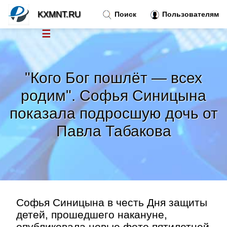
KXMNT.RU
Поиск
Пользователям
☰
Новости
»
"Кого Бог пошлёт — всех
Тренды новостей
»
родим". Софья Синицына
показала подросшую дочь от
Рубрики
»
Павла Табакова
Правила
»
Контакт
»
Софья Синицына в честь Дня защиты
детей, прошедшего накануне,
опубликовала новые фото пятилетней