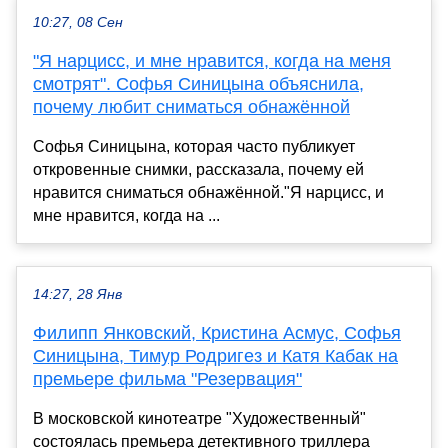
10:27, 08 Сен
"Я нарцисс, и мне нравится, когда на меня
смотрят". Софья Синицына объяснила,
почему любит сниматься обнажённой
Софья Синицына, которая часто публикует
откровенные снимки, рассказала, почему ей
нравится сниматься обнажённой."Я нарцисс, и
мне нравится, когда на ...
14:27, 28 Янв
Филипп Янковский, Кристина Асмус, Софья
Синицына, Тимур Родригез и Катя Кабак на
премьере фильма "Резервация"
В московской кинотеатре "Художественный"
состоялась премьера детективного триллера