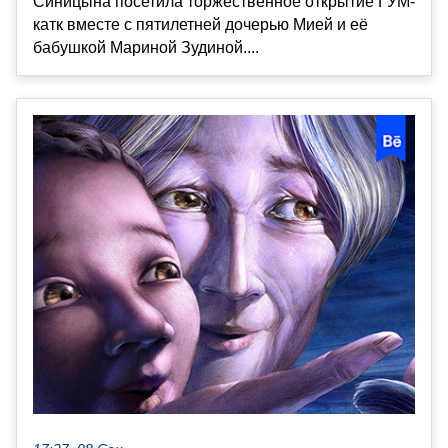
Синицына посетила торжественное открытие ГУМ-
катк вместе с пятилетней дочерью Мией и её
бабушкой Мариной Зудиной....