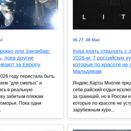
ай
06:27, 08 Май
рокко или Занзибар:
Куда ехать отдыхать с 
ь, пока другие
2026‑м: 7 российских к
ивают за Европу
которые по красоте не 
Мальдивам
026 году перестала быть
ием "для смелых" и
Яндекс.Карты Многие пре
ась в реальную
себе райский отдых исклю
иву забитым пляжам
за границей, но в России е
оморья. Пока одни
которые по красоте не ус
.
зарубежным куро...