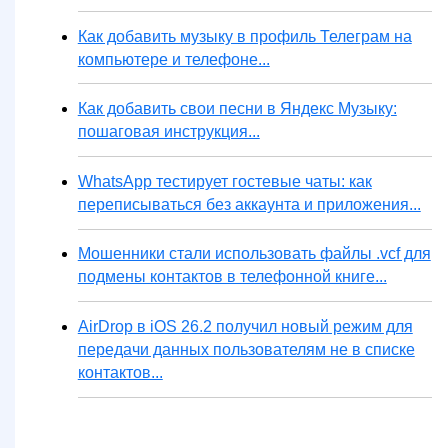
Как добавить музыку в профиль Телеграм на
компьютере и телефоне...
Как добавить свои песни в Яндекс Музыку:
пошаговая инструкция...
WhatsApp тестирует гостевые чаты: как
переписываться без аккаунта и приложения...
Мошенники стали использовать файлы .vcf для
подмены контактов в телефонной книге...
AirDrop в iOS 26.2 получил новый режим для
передачи данных пользователям не в списке
контактов...