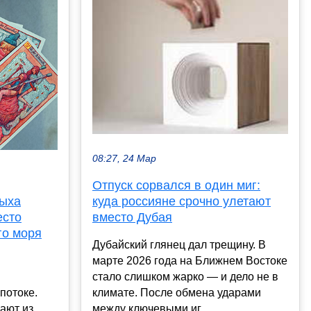
08:27, 24 Мар
Отпуск сорвался в один миг:
дыха
куда россияне срочно улетают
есто
вместо Дубая
го моря
Дубайский глянец дал трещину. В
марте 2026 года на Ближнем Востоке
стало слишком жарко — и дело не в
потоке.
климате. После обмена ударами
ают из
между ключевыми иг...