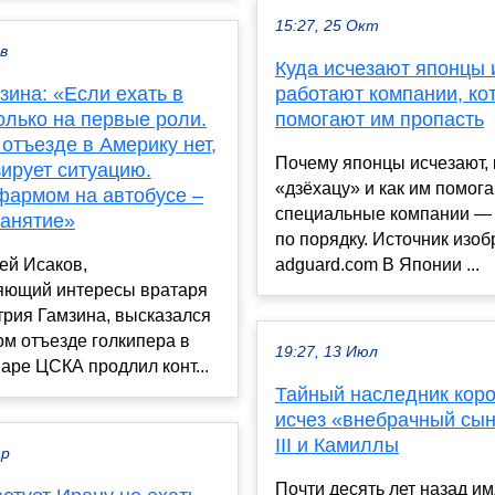
15:27, 25 Окт
ев
Куда исчезают японцы 
зина: «Если ехать в
работают компании, ко
олько на первые роли.
помогают им пропасть
отъезде в Америку нет,
Почему японцы исчезают, 
ирует ситуацию.
«дзёхацу» и как им помог
фармом на автобусе –
специальные компании — 
занятие»
по порядку. Источник изо
ей Исаков,
adguard.com В Японии ...
яющий интересы вратаря
рия Гамзина, высказался
м отъезде голкипера в
19:27, 13 Июл
аре ЦСКА продлил конт...
Тайный наследник коро
исчез «внебрачный сын
III и Камиллы
ар
Почти десять лет назад и