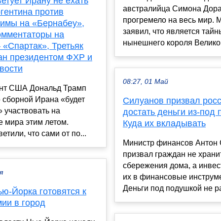
етует Ирану не ехать
австралийца Симона Дора
гентина против
прогремело на весь мир. 
имы на «Бернабеу»,
заявил, что является тай
комментаторы на
нынешнего короля Великоб
 «Спартак», Третьяк
ан президентом ФХР и
вости
08:27, 01 Май
ент США Дональд Трамп
о сборной Ирана «будет
Силуанов призвал рос
 участвовать на
достать деньги из-под 
 мира этим летом.
Куда их вкладывать
етили, что сами от по...
Министр финансов Антон
призвал граждан не храни
сбережения дома, а инвес
я
их в финансовые инструм
Деньги под подушкой не ра
ю-Йорка готовятся к
ии в город