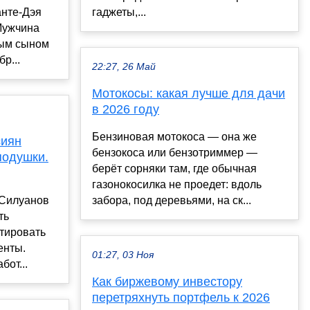
нте-Дэя
гаджеты,...
Мужчина
ным сыном
р...
22:27, 26 Май
Мотокосы: какая лучше для дачи
в 2026 году
Бензиновая мотокоса — она же
сиян
бензокоса или бензотриммер —
подушки.
берёт сорняки там, где обычная
газонокосилка не проедет: вдоль
 Силуанов
забора, под деревьями, на ск...
ть
тировать
енты.
01:27, 03 Ноя
бот...
Как биржевому инвестору
перетряхнуть портфель к 2026