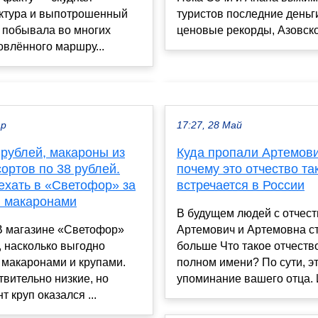
туристов последние деньги
ктура и выпотрошенный
ценовые рекорды, Азовское
 побывала во многих
овлённого маршру...
ар
17:27, 28 Май
 рублей, макароны из
Куда пропали Артемови
ортов по 38 рублей.
почему это отчество та
ехать в «Светофор» за
встречается в России
и макаронами
В будущем людей с отчес
В магазине «Светофор»
Артемович и Артемовна с
 насколько выгодно
больше Что такое отчеств
 макаронами и крупами.
полном имени? По сути, э
вительно низкие, но
упоминание вашего отца. И
т круп оказался ...