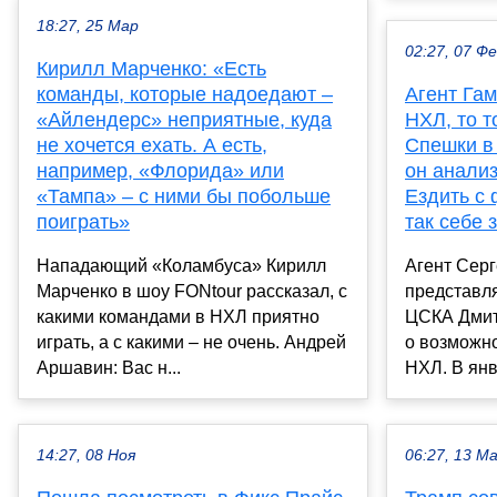
18:27, 25 Мар
02:27, 07 Ф
Кирилл Марченко: «Есть
команды, которые надоедают –
Агент Гам
«Айлендерс» неприятные, куда
НХЛ, то т
не хочется ехать. А есть,
Спешки в 
например, «Флорида» или
он анализ
«Тампа» – с ними бы побольше
Ездить с 
поиграть»
так себе 
Нападающий «Коламбуса» Кирилл
Агент Серг
Марченко в шоу FONtour рассказал, с
представл
какими командами в НХЛ приятно
ЦСКА Дмит
играть, а с какими – не очень. Андрей
о возможно
Аршавин: Вас н...
НХЛ. В янв
14:27, 08 Ноя
06:27, 13 М