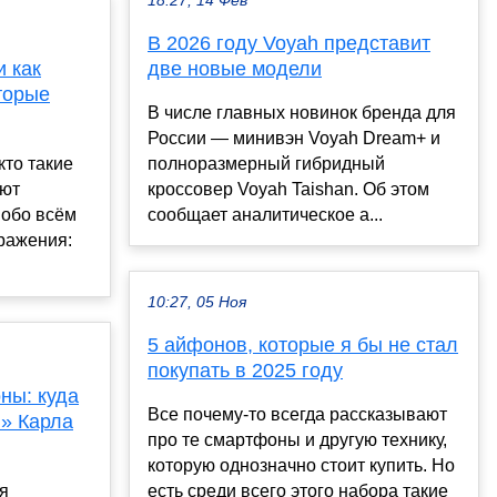
18:27, 14 Фев
В 2026 году Voyah представит
и как
две новые модели
торые
В числе главных новинок бренда для
России — минивэн Voyah Dream+ и
кто такие
полноразмерный гибридный
ают
кроссовер Voyah Taishan. Об этом
обо всём
сообщает аналитическое а...
бражения:
10:27, 05 Ноя
5 айфонов, которые я бы не стал
покупать в 2025 году
ны: куда
Все почему-то всегда рассказывают
» Карла
про те смартфоны и другую технику,
которую однозначно стоит купить. Но
мя
есть среди всего этого набора такие