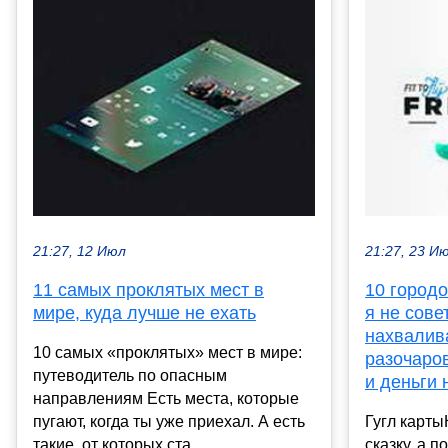
21:27, 12 Июл
21:27, 23 И
11 самых проклятых мест в
10 городо
мире, куда лучше не ехать
я не сове
нахвалива
10 самых «проклятых» мест в мире:
разочаров
путеводитель по опасным
и деньги 
направлениям Есть места, которые
пугают, когда ты уже приехал. А есть
Гугл карт
такие, от которых ста...
сказку, а 