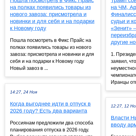
Пошла посмотреть в Фикс Прайс
Трамп сов
на полках появились товары из
на ЧМ, Ар
нового завоза: присмотрела и
Финалисс
новинки и для себя и на подарки
судьи и 
к Новому году
«Зенит» –
переизбр
Пошла посмотреть в Фикс Прайс на
другие но
полках появились товары из нового
завоза: присмотрела и новинки и для
1. Презид
себя и на подарки к Новому году
заявил, чт
Новый завоз в ...
неуместно»
чемпионате
Иранцы отв
14:27, 24 Ноя
Когда выгоднее идти в отпуск в
12:27, 12 Но
2026 году? Есть два варианта
Власти Нь
Россиянам предложили два способа
вводу арм
планирования отпуска в 2026 году.