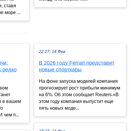
, ставя
 море ...
22:27, 14 Фев
чи:
В 2026 году Ferrari представит
к редко
новые спорткары
На фоне запуска моделей компания
твом
прогнозирует рост прибыли минимум
танет
на 6%. Об этом сообщает Reuters.«В
о в вашем
этом году компания выпустит еще
то
пять новых моде...
 чем п...