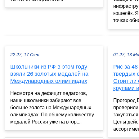
инфрастру
кошелёк. Я
точках обн
22:27, 17 Окт
01:27, 13 М
Школьники из РФ в этом году
Рис за 48
взяли 26 золотых медалей на
твердых с
Международных олимпиадах
Стоит ли 
крупами 
Несмотря на дефицит педагогов,
наши школьники забирают все
Прогород 
больше золота на Международных
проверили,
олимпиадах. По общему количеству
закупаться
медалей Россия уже на втор...
Цены дейст
ассортимен