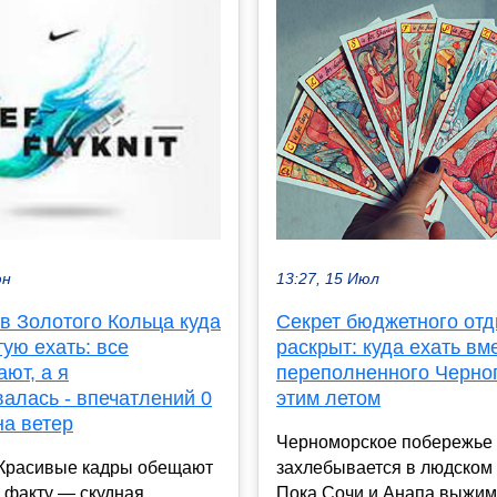
13:27, 15 Июл
юн
Секрет бюджетного от
в Золотого Кольца куда
раскрыт: куда ехать вм
тую ехать: все
переполненного Черно
ют, а я
этим летом
алась - впечатлений 0
на ветер
Черноморское побережье
захлебывается в людском 
ыКрасивые кадры обещают
Пока Сочи и Анапа выжим
по факту — скудная