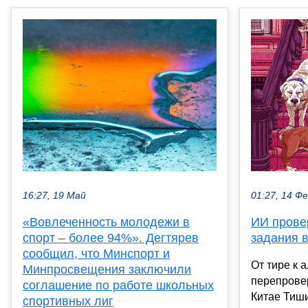
16:27, 19 Май
01:27, 14 Ф
«Вовлеченность молодежи в
ИИ прове
спорт – более 94%». Дегтярев
задания в
сообщил, что Минспорт и
От тире к 
Минпросвещения заключили
перепрове
соглашение по работе школьных
Китае Тиш
спортивных лиг