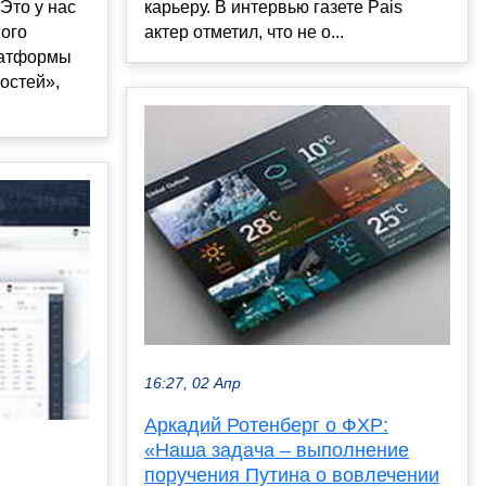
Это у нас
карьеру. В интервью газете Pais
ного
актер отметил, что не о...
латформы
остей»,
16:27, 02 Апр
Аркадий Ротенберг о ФХР:
«Наша задача – выполнение
поручения Путина о вовлечении