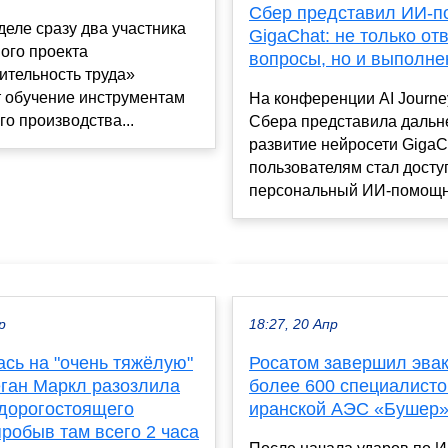
Сбер представил ИИ-
деле сразу два участника
GigaChat: не только от
ого проекта
вопросы, но и выполне
ительность труда»
 обучение инструментам
На конференции AI Journe
о производства...
Сбера представила даль
развитие нейросети GigaCh
пользователям стал досту
персональный ИИ-помощник
р
18:27, 20 Апр
сь на "очень тяжёлую"
Росатом завершил эва
еган Маркл разозлила
более 600 специалисто
 дорогостоящего
иранской АЭС «Бушер
пробыв там всего 2 часа