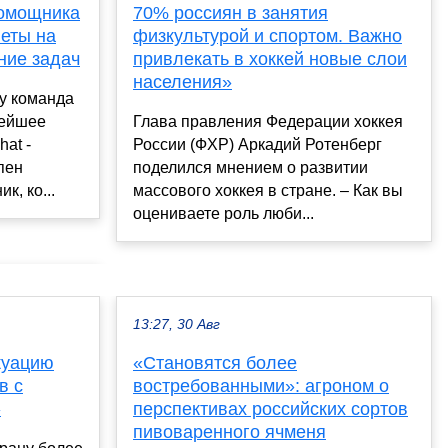
помощника
70% россиян в занятия
веты на
физкультурой и спортом. Важно
ние задач
привлекать в хоккей новые слои
населения»
y команда
нейшее
Глава правления Федерации хоккея
at -
России (ФХР) Аркадий Ротенберг
пен
поделился мнением о развитии
, ко...
массового хоккея в стране. – Как вы
оцениваете роль люби...
13:27, 30 Авг
куацию
«Становятся более
в с
востребованными»: агроном о
»
перспективах российских сортов
пивоваренного ячменя