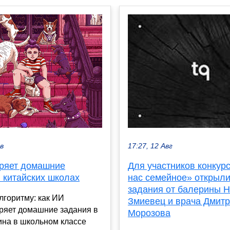
ев
17:27, 12 Авг
ряет домашние
Для участников конкурс
 китайских школах
нас семейное» открыл
задания от балерины 
алгоритму: как ИИ
Змиевец и врача Дмит
ряет домашние задания в
Морозова
ина в школьном классе