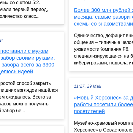
чи» со счетом 5:2. –
ачали первый период,
Более 300 млн рублей 
оличество класс...
месяца: самые разори
схемы со знакомствами
Одиночество, дефицит вн
ар
общения – типичные чело
уязвимостиКомпания F6,
 поставили с мужем
специализирующаяся на б
 забор своими руками:
киберугрозами, подвела ито
 забора всего за 3300
 делюсь идеей
ростой способ закрыть
11:27, 29 Май
 лишних взглядов нашёлся
ем ожидалось. Всего за
«Новый Херсонес» за д
часов можно получить
работы посетили более
 забор бе...
посетителей
Музейно-храмовый компл
Херсонес» в Севастополе