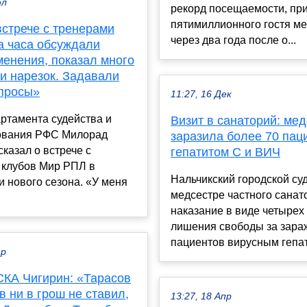
юл
рекорд посещаемости, пр
пятимиллионного гостя м
встрече с тренерами
через два года после о...
а часа обсуждали
менения, показал много
и нарезок. Задавали
просы»
11:27, 16 Дек
ртамента судейства и
Визит в санаторий: ме
ования РФС Милорад
заразила более 70 пац
казал о встрече с
гепатитом С и ВИЧ
 клубов Мир РПЛ в
Нальчикский городской су
 нового сезона. «У меня
медсестре частного санат
наказание в виде четырех
лишения свободы за зара
пациентов вирусным гепат
ар
СКА Чигирин: «Тарасов
в ни в грош не ставил,
13:27, 18 Апр