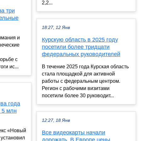
2,2...
за три
тельные
18:27, 12 Янв
имания и
Курскую область в 2025 году
веческие
посетили более тридцати
федеральных руководителей
орьбе с
ги ис...
В течение 2025 года Курская область
стала площадкой для активной
работы с федеральным центром.
Регион с рабочими визитами
посетили более 30 руководит...
ва года
 5 млн
12:27, 18 Янв
екс «Новый
Все видеокарты начали
 установил
дорожать. В Европе цены