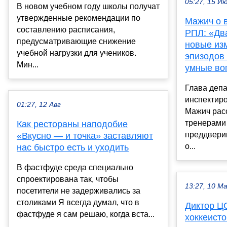
05:27, 15 И
В новом учебном году школы получат
утвержденные рекомендации по
Мажич о 
составлению расписания,
РПЛ: «Дв
предусматривающие снижение
новые из
учебной нагрузки для учеников.
эпизодов 
Мин...
умные во
Глава депа
инспектир
01:27, 12 Авг
Мажич расс
тренерами
Как рестораны наподобие
преддверии
«Вкусно — и точка» заставляют
о...
нас быстро есть и уходить
В фастфуде среда специально
спроектирована так, чтобы
13:27, 10 М
посетители не задерживались за
столиками Я всегда думал, что в
Диктор Ц
фастфуде я сам решаю, когда вста...
хоккеисто