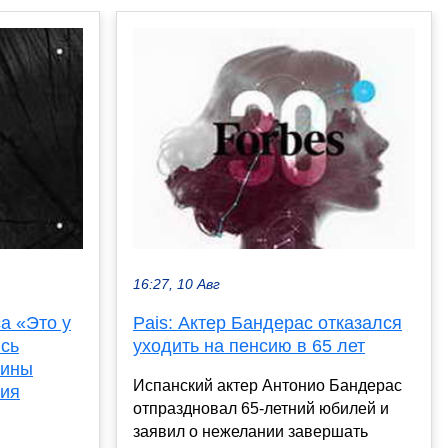
16:27, 10 Авг
а «Это у
Pais: Актер Бандерас отказался
ись
уходить на пенсию в 65 лет
Нины
Испанский актер Антонио Бандерас
рия
отпраздновал 65-летний юбилей и
заявил о нежелании завершать