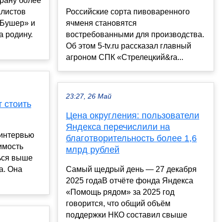
Ирану более
алистов
Российские сорта пивоваренного
«Бушер» и
ячменя становятся
а родину.
востребованными для производства.
Об этом 5-tv.ru рассказал главный
агроном СПК «Стрелецкий&ra...
23:27, 26 Май
т стоить
Цена округления: пользователи
Яндекса перечислили на
интервью
благотворительность более 1,6
имость
млрд рублей
ться выше
а. Она
Самый щедрый день — 27 декабря
2025 годаВ отчёте фонда Яндекса
«Помощь рядом» за 2025 год
говорится, что общий объём
поддержки НКО составил свыше