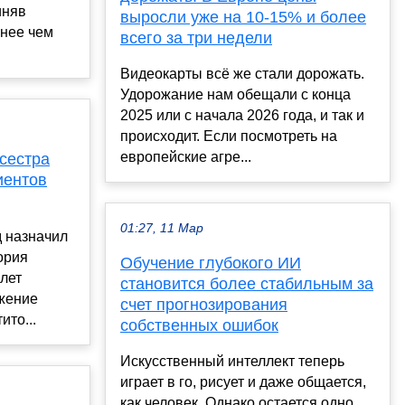
иняв
выросли уже на 10-15% и более
енее чем
всего за три недели
Видеокарты всё же стали дорожать.
Удорожание нам обещали с конца
2025 или с начала 2026 года, и так и
происходит. Если посмотреть на
европейские агре...
дсестра
иентов
01:27, 11 Мар
д назначил
ория
Обучение глубокого ИИ
 лет
становится более стабильным за
жение
счет прогнозирования
ито...
собственных ошибок
Искусственный интеллект теперь
играет в го, рисует и даже общается,
как человек. Однако остается одно