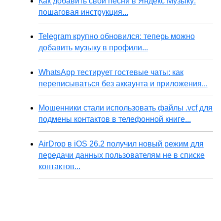
Как добавить свои песни в Яндекс Музыку:
пошаговая инструкция...
Telegram крупно обновился: теперь можно
добавить музыку в профили...
WhatsApp тестирует гостевые чаты: как
переписываться без аккаунта и приложения...
Мошенники стали использовать файлы .vcf для
подмены контактов в телефонной книге...
AirDrop в iOS 26.2 получил новый режим для
передачи данных пользователям не в списке
контактов...