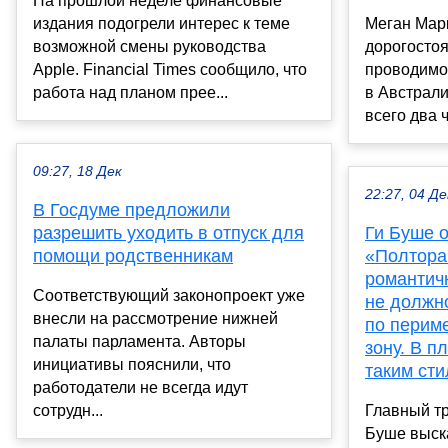
На прошлой неделе финансовые
издания подогрели интерес к теме
Меган Марк
возможной смены руководства
дорогостоя
Apple. Financial Times сообщило, что
проводимог
работа над планом прее...
в Австрали
всего два 
09:27, 18 Дек
22:27, 04 Де
В Госдуме предложили
разрешить уходить в отпуск для
Ги Буше о
помощи родственникам
«Полтора
романтичн
Соответствующий законопроект уже
не должно
внесли на рассмотрение нижней
по периме
палаты парламента. Авторы
зону. В 
инициативы пояснили, что
таким ст
работодатели не всегда идут
сотрудн...
Главный т
Буше выска