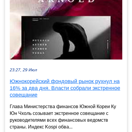
23:27, 29 Июл
Южнокорейский фондовый рынок рухнул на
16% за два дня. Власти собрали экстренное
совещание
Глава Министерства финансов Южной Кореи Ку
Юн Чхоль созывает экстренное совещание с
руководителями всех финансовых ведомств
страны. Индекс Kospi обва...