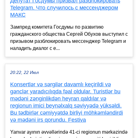
Депутат Госдумы призвал разблокировать
Telegram. Что случилось с мессенджером
МАКС
Зампред комитета Госдумы по развитию
гражданского общества Сергей Обухов выступил с
призывом разблокировать мессенджер Telegram и
наладить диалог с е...
20:22, 22 Июл
Konsertlər və sərgilər davamlı keçirildi və
gənclər yaradıcılıqda fəal oldular. Turistlər bu
mədəni zənginlikdən heyran qaldılar və
regionun imici beynəlxalq səviyyədə yüksəldi.
Bu tədbirlər cəmiyyətdə birliyi möhkəmləndirdi
və mədəni irs qorundu. Festiva
Yanvar ayının əvvəllərində 41-ci regionun mərkəzində