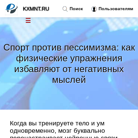
KXMNT.RU
Поиск
Пользователям
☰
Новости
»
Спорт против пессимизма: как
Тренды новостей
»
физические упражнения
избавляют от негативных
Рубрики
»
мыслей
Правила
»
Контакт
»
Когда вы тренируете тело и ум
одновременно, мозг буквально
перенастраивает нейронные связи,