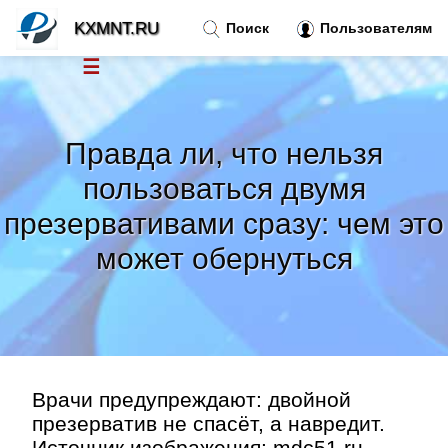
KXMNT.RU
Поиск
Пользователям
☰
Новости
»
Правда ли, что нельзя
Тренды новостей
»
пользоваться двумя
презервативами сразу: чем это
Рубрики
»
может обернуться
Правила
»
Контакт
»
Врачи предупреждают: двойной
презерватив не спасёт, а навредит.
Источник изображения: mdc51.ru