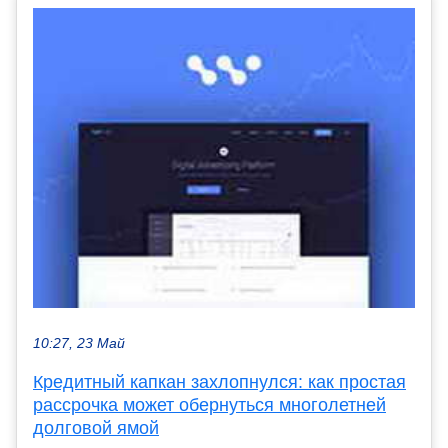
10:27, 23 Май
Кредитный капкан захлопнулся: как простая
рассрочка может обернуться многолетней
долговой ямой