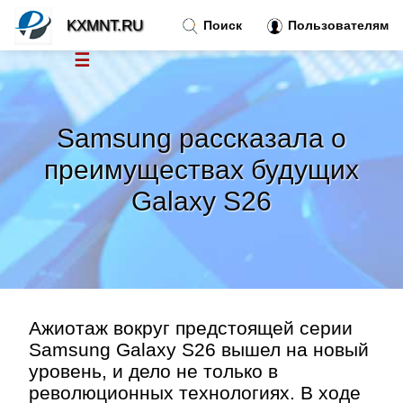
KXMNT.RU
Поиск
Пользователям
☰
Новости
»
Samsung рассказала о
Тренды новостей
»
преимуществах будущих
Galaxy S26
Рубрики
»
Правила
»
Контакт
»
Ажиотаж вокруг предстоящей серии
Samsung Galaxy S26 вышел на новый
уровень, и дело не только в
революционных технологиях. В ходе