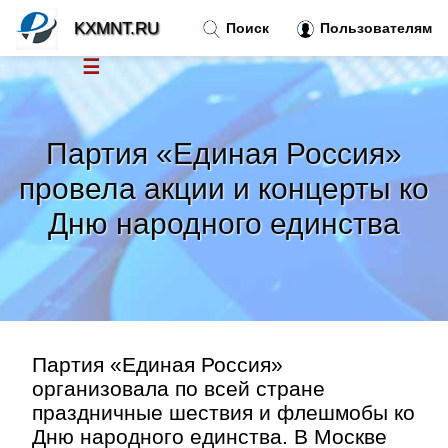
KXMNT.RU
Поиск
Пользователям
☰
Новости
»
Партия «Единая Россия»
Тренды новостей
»
провела акции и концерты ко
Дню народного единства
Рубрики
»
Правила
»
Контакт
»
Партия «Единая Россия»
организовала по всей стране
праздничные шествия и флешмобы ко
Дню народного единства. В Москве