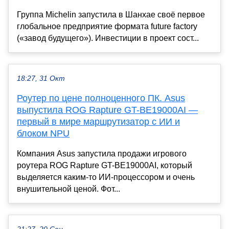
Группа Michelin запустила в Шанхае своё первое
глобальное предприятие формата future factory
(«завод будущего»). Инвестиции в проект сост...
18:27, 31 Окт
Роутер по цене полноценного ПК. Asus
выпустила ROG Rapture GT-BE19000AI —
первый в мире маршрутизатор с ИИ и
блоком NPU
Компания Asus запустила продажи игрового
роутера ROG Rapture GT-BE19000AI, который
выделяется каким-то ИИ-процессором и очень
внушительной ценой. Фот...