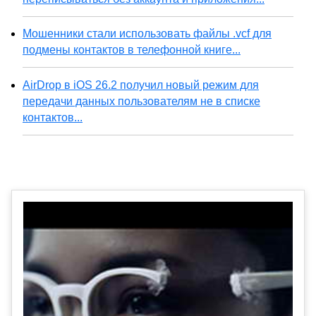
Мошенники стали использовать файлы .vcf для
подмены контактов в телефонной книге...
AirDrop в iOS 26.2 получил новый режим для
передачи данных пользователям не в списке
контактов...