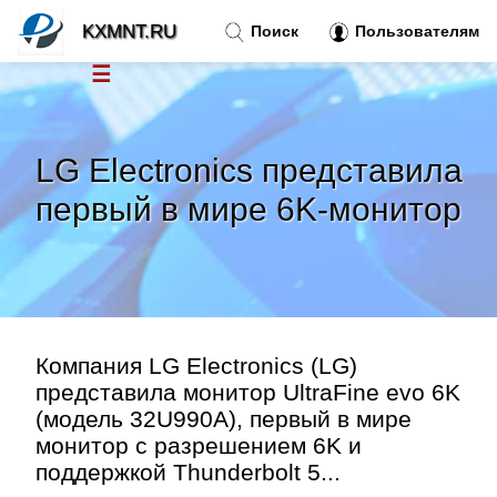
KXMNT.RU
Поиск
Пользователям
☰
Новости
»
LG Electronics представила
Тренды новостей
»
первый в мире 6K-монитор
Рубрики
»
Правила
»
Компания LG Electronics (LG)
Контакт
»
представила монитор UltraFine evo 6K
(модель 32U990A), первый в мире
монитор с разрешением 6K и
поддержкой Thunderbolt 5...