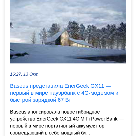
16:27, 13 Окт
Baseus представила EnerGeek GX11 —
первый в мире пауэрбанк с 4G-модемом и
быстрой зарядкой 67 Вт
Baseus анонсировала новое гибридное
устройство EnerGeek GX11 4G MiFi Power Bank —
первый в мире портативный аккумулятор,
совмещающий в себе мощный бл...