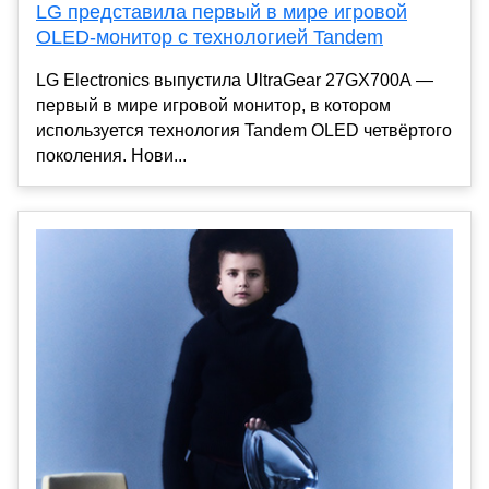
LG представила первый в мире игровой
OLED-монитор с технологией Tandem
LG Electronics выпустила UltraGear 27GX700A —
первый в мире игровой монитор, в котором
используется технология Tandem OLED четвёртого
поколения. Нови...