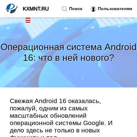
KXMNT.RU
Поиск
Пользователям
☰
Новости
»
Операционная система Android
Тренды новостей
»
16: что в ней нового?
Рубрики
»
Правила
»
Свежая Android 16 оказалась,
Контакт
»
пожалуй, одним из самых
масштабных обновлений
операционной системы Google. И
дело здесь не только в новых