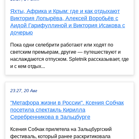
Яхты, Африка и Крым: где и как отдыхают
Виктория Лопырёва, Алексей Воробьёв с
Аидой Гарифуллиной и Виктория Исакова с
дочерью
Пока одни селебрити работают или ходят по
светским премьерам, другие — путешествуют и
наслаждаются отпуском. Spletnik рассказывает, где
и с кем отдых...
23:27, 20 Авг
"Метафора жизни в России". Ксения Собчак
посетила спектакль Кирилла
Серебренникова в Зальцбурге
Ксения Собчак прилетела на Зальцбургский
фестиваль, который ранее раскритиковала