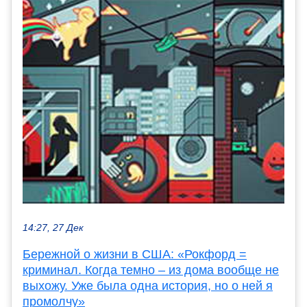
14:27, 27 Дек
Бережной о жизни в США: «Рокфорд =
криминал. Когда темно – из дома вообще не
выхожу. Уже была одна история, но о ней я
промолчу»