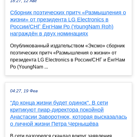
18:27, 12 Авг
Cборник поэтических притч «Размышления о
жизни» от президента LG Electronics в
России/СНГ ЁнгНам Ро (YoungNam Roh)
награждён в двух номинациях
Опубликованный издательством «Эксмо» сборник
поэтических притч «Размышления о жизни» от
президента LG Electronics в России/СНГ и ЁнгНам
Ро (YoungNam ...
04:27, 19 Фев
"До конца жизни будет одинок". В сети
критикуют пиар-директора покойной
Анастасии Заворотнюк, которая высказалась
о личной жизни Петра Чернышёва
В сети разгорелся скандал вокруг заявления