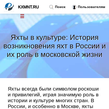
KXMNT.RU
Поиск
Пользователям
☰
Новости
»
Яхты в культуре: История
Тренды новостей
»
возникновения яхт в России и
их роль в московской жизни
Рубрики
»
Правила
»
Контакт
»
Яхты всегда были символом роскоши
и привилегий, играя значимую роль в
истории и культуре многих стран. В
России, и особенно в Москве, яхты