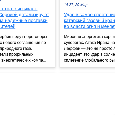
14:27, 20 Мар
оток не иссякает:
 Сербией детализируют
Удар в самое сплетени
 на надежные поставки
катарский газовый кран
сителей
во власти огня и меняе
Сербия ведут переговоры
Мировая энергетика корчи
х нового соглашения по
судорогах. Атака Ирана на
природного газа.
Лаффан — это не просто 
тели профильных
инцидент, это удар в солн
 энергетических компа...
сплетение глобального рын