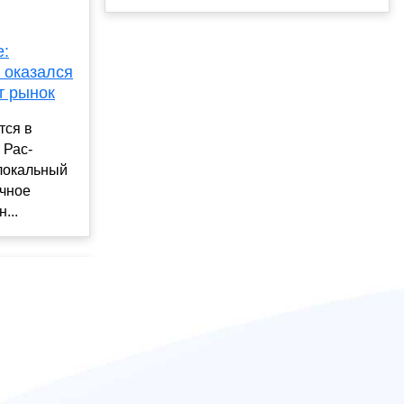
е:
 оказался
т рынок
тся в
 Рас-
локальный
ечное
...