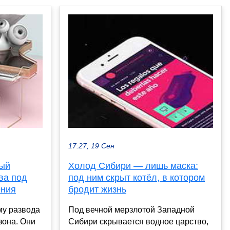
17:27, 19 Сен
вый
Холод Сибири — лишь маска:
ва под
под ним скрыт котёл, в котором
ения
бродит жизнь
му развода
Под вечной мерзлотой Западной
зона. Они
Сибири скрывается водное царство,