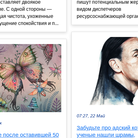
ставляет двоякое
пишут потенциальным же
ие. С одной стороны —
видом диспетчеров
ая чистота, ухоженные
ресурсоснабжающей органи
ущение спокойствия и п...
07:27, 22 Май
к
Забудьте про адский ко
е после оставившей 50
ученые нашли шрамы,