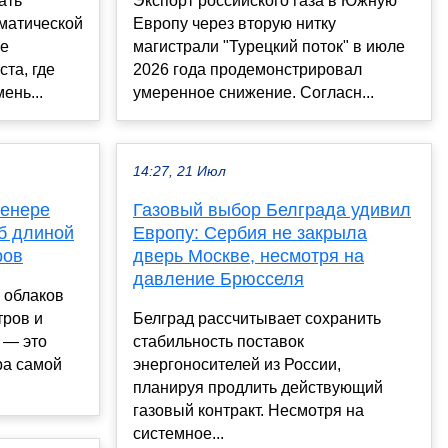
ать
Экспорт российского газа в Южную
иматической
Европу через вторую нитку
ые
магистрали "Турецкий поток" в июле
та, где
2026 года продемонстрировал
ень...
умеренное снижение. Согласн...
14:27, 21 Июл
Венере
Газовый выбор Белграда удивил
б длиной
Европу: Сербия не закрыла
ров
дверь Москве, несмотря на
давление Брюсселя
з облаков
тров и
Белград рассчитывает сохранить
 — это
стабильность поставок
ра самой
энергоносителей из России,
планируя продлить действующий
газовый контракт. Несмотря на
системное...