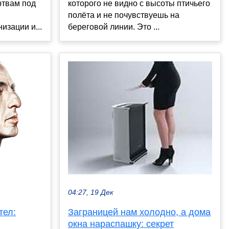
ртвам под
которого не видно с высоты птичьего
полёта и не почувствуешь на
зации и...
береговой линии. Это ...
04:27, 19 Дек
тел:
Заграницей нам холодно, а дома
окна нараспашку: секрет