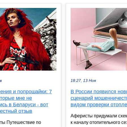
в
18:27, 13 Ноя
ения и попрошайки: 7
В России появился но
оторые мне не
сценарий мошенничест
сь в Беларуси - вот
видом проверки отопл
честный отзыв
Аферисты придумали схе
рты Путешествие по
к началу отопительного се