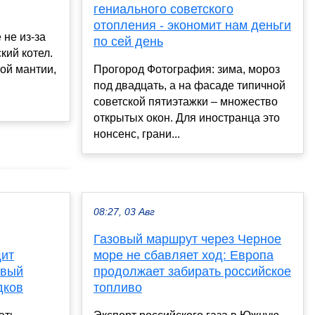
гениального советского
отопления - экономит нам деньги
 не из-за
по сей день
ский котел.
ой мантии,
Прогород Фотография: зима, мороз
под двадцать, а на фасаде типичной
советской пятиэтажки – множество
открытых окон. Для иностранца это
нонсенс, грани...
08:27, 03 Авг
Газовый маршрут через Черное
щит
море не сбавляет ход: Европа
овый
продолжает забирать российское
дков
топливо