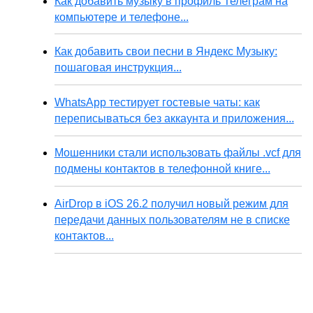
Как добавить музыку в профиль Телеграм на
компьютере и телефоне...
Как добавить свои песни в Яндекс Музыку:
пошаговая инструкция...
WhatsApp тестирует гостевые чаты: как
переписываться без аккаунта и приложения...
Мошенники стали использовать файлы .vcf для
подмены контактов в телефонной книге...
AirDrop в iOS 26.2 получил новый режим для
передачи данных пользователям не в списке
контактов...