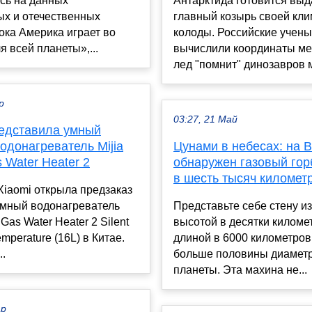
сь на данных
Антарктида готовится выд
ых и отечественных
главный козырь своей кл
ока Америка играет во
колоды. Российские учен
я всей планеты»,...
вычислили координаты мес
лед "помнит" динозавров м
р
03:27, 21 Май
редставила умный
одонагреватель Mijia
Цунами в небесах: на 
 Water Heater 2
обнаружен газовый гор
в шесть тысяч километ
iaomi открыла предзаказ
умный водонагреватель
Представьте себе стену и
 Gas Water Heater 2 Silent
высотой в десятки киломе
mperature (16L) в Китае.
длиной в 6000 километров
..
больше половины диамет
планеты. Эта махина не...
ар