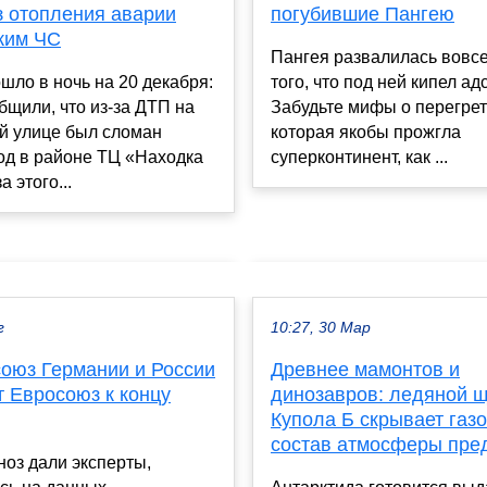
з отопления аварии
погубившие Пангею
жим ЧС
Пангея развалилась вовсе
шло в ночь на 20 декабря:
того, что под ней кипел ад
бщили, что из-за ДТП на
Забудьте мифы о перегрет
й улице был сломан
которая якобы прожгла
од в районе ТЦ «Находка
суперконтинент, как ...
а этого...
г
10:27, 30 Мар
союз Германии и России
Древнее мамонтов и
т Евросоюз к концу
динозавров: ледяной 
Купола Б скрывает газ
состав атмосферы пре
ноз дали эксперты,