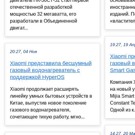
двигатель НК-36СТ-32 стал первой
основывая
отечественной разработкой
иностранн
мощностью 32 мегаватта, его
изданий. П
разработали в Объединенной
«властител
двигат...
19:27, 19 Ап
20:27, 04 Ноя
Xiaomi п
Xiaomi представила бесшумный
газовый в
газовый водонагреватель с
Smart Gas
поддержкой HyperOS
Компания X
Xiaomi продолжает расширять
на новый 
линейку умных бытовых устройств в
Mijia Smart
Китае, выпустив новое поколение
Constant Te
газового водонагревателя,
Одной из к.
сочетающее тихую работу, мгно...
14:27, 20 М