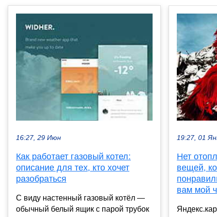
16:27, 29 Июн
19:27, 01 Ян
Как работает газовый котел:
Нет отопл
описание для тех, кто хочет
вещей, к
разобраться
понравили
вам мой 
С виду настенный газовый котёл —
обычный белый ящик с парой трубок
Яндекс.ка