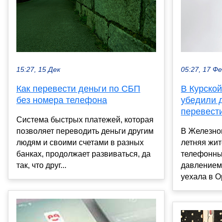
15:27, 15 Дек
05:27, 17 Ф
Как перевести деньги по СБП
В Курско
без номера телефона
убедили 
перевест
Система быстрых платежей, которая
позволяет переводить деньги другим
В Железног
людям и своими счетами в разных
летняя жит
банках, продолжает развиваться, да
телефонны
так, что друг...
давлением
уехала в О