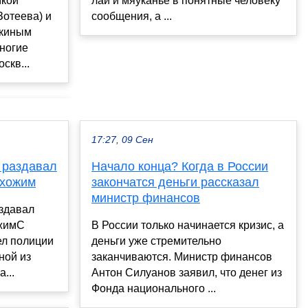
лай и мяуканье в понятные человеку
мкой
сообщения, а ...
Зотеева) и
чкиным
Многие
скв...
17:27, 09 Сен
 раздавал
Начало конца? Когда в России
охожим
закончатся деньги рассказал
министр финансов
здавал
ожимС
В России только начинается кризис, а
ел полиции
деньги уже стремительно
ной из
заканчиваются. Министр финансов
...
Антон Силуанов заявил, что денег из
Фонда национального ...