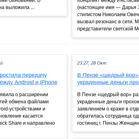
ими сыновьями. В
Конфликт между Инстаса
на выложила ...
(настоящее имя — Дарья 
стилистом Николаем Ове
вызвал резонанс в сети. 
представители светской Мо
ай
23:27, 28 Окт
простила передачу
В Пензе «щедрый вор»
ежду Android и iPhone
украденные деньги пр
ъявила о расширении
В Пензе «щедрый вор» ра
тей обмена файлами
украденные деньги прох
oid-устройствами и
заявлением о краже в отд
новление касается
обратилась сотрудница од
ick Share и направлено
гостиниц г. Пензы Женщина