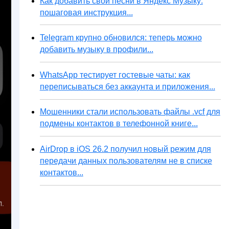
Как добавить свои песни в Яндекс Музыку:
пошаговая инструкция...
Telegram крупно обновился: теперь можно
добавить музыку в профили...
WhatsApp тестирует гостевые чаты: как
переписываться без аккаунта и приложения...
Мошенники стали использовать файлы .vcf для
подмены контактов в телефонной книге...
AirDrop в iOS 26.2 получил новый режим для
передачи данных пользователям не в списке
контактов...