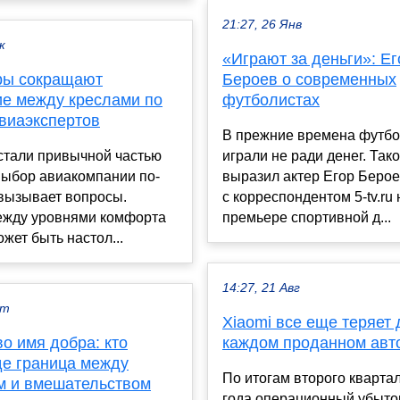
21:27, 26 Янв
к
«Играют за деньги»: Ег
ры сокращают
Бероев о современных
ие между креслами по
футболистах
виаэкспертов
В прежние времена футб
стали привычной частью
играли не ради денег. Так
выбор авиакомпании по-
выразил актер Егор Берое
вызывает вопросы.
с корреспондентом 5-tv.ru 
ежду уровнями комфорта
премьере спортивной д...
ожет быть настол...
14:27, 21 Авг
кт
Xiaomi все еще теряет 
о имя добра: кто
каждом проданном авт
де граница между
По итогам второго кварта
м и вмешательством
года операционный убыто