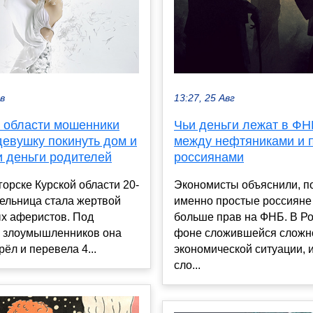
ев
13:27, 25 Авг
й области мошенники
Чьи деньги лежат в Ф
девушку покинуть дом и
между нефтяниками и 
и деньги родителей
россиянами
орске Курской области 20-
Экономисты объяснили, п
ельница стала жертвой
именно простые россияне
х аферистов. Под
больше прав на ФНБ. В Ро
 злоумышленников она
фоне сложившейся сложн
рёл и перевела 4...
экономической ситуации,
сло...