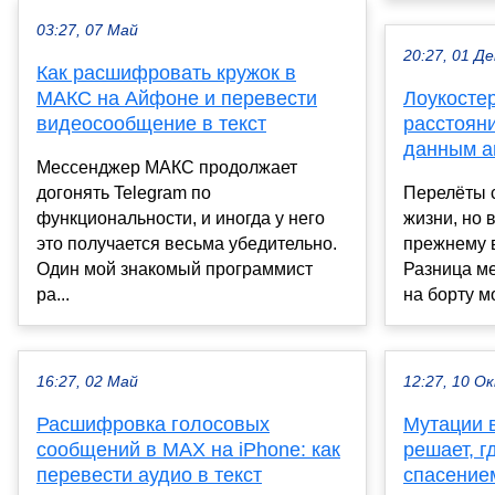
03:27, 07 Май
20:27, 01 Де
Как расшифровать кружок в
МАКС на Айфоне и перевести
Лоукосте
видеосообщение в текст
расстоян
данным а
Мессенджер МАКС продолжает
догонять Telegram по
Перелёты 
функциональности, и иногда у него
жизни, но 
это получается весьма убедительно.
прежнему 
Один мой знакомый программист
Разница м
ра...
на борту м
16:27, 02 Май
12:27, 10 О
Расшифровка голосовых
Мутации в
сообщений в МАХ на iPhone: как
решает, г
перевести аудио в текст
спасение