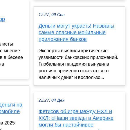
17:27, 09 Сен
ор
Деньги могут украсть! Названы
самые опасные мобильные
приложения банков
олисты
ое мнение
Эксперты выявили критические
в в беседе
уязвимости банковских приложений.
на
Глобальная пандемия вынудила
россиян временно отказаться от
наличных денег и воспользо...
22:27, 04 Дек
деньги на
омобиле
Фетисов об игре между НХЛ и
КХЛ: «Наши звезды в Америке
ла 2025
могли бы настойчивее
к