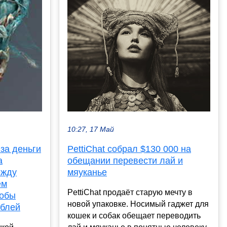
10:27, 17 Май
PettiChat собрал $130 000 на
 за деньги
обещании перевести лай и
а
мяуканье
ежду
ем
PettiChat продаёт старую мечту в
кобы
новой упаковке. Носимый гаджет для
ублей
кошек и собак обещает переводить