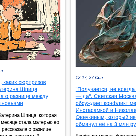
юн
12:27, 27 Сен
, каких сюрпризов
Катерина Шпица
"Получается, не всегда
ла о разнице между
— да". Светская Москв
ыновьями
обсуждает конфликт м
Инстасамкой и Никола
Катерина Шпица, которая
Овечкиным, который я
 месяце стала матерью во
обманул её на 3 млн р
, рассказала о разнице