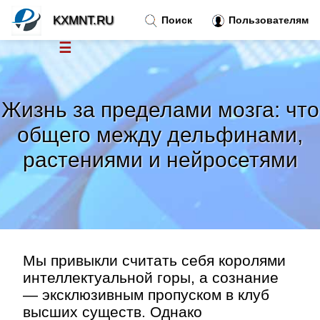
KXMNT.RU
Поиск
Пользователям
☰
Новости
»
Жизнь за пределами мозга: что
Тренды новостей
»
общего между дельфинами,
растениями и нейросетями
Рубрики
»
Правила
»
Контакт
»
Мы привыкли считать себя королями
интеллектуальной горы, а сознание
— эксклюзивным пропуском в клуб
высших существ. Однако