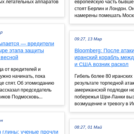
ых летательных аппаратов
европейскую часть бывш
стоят Берлин и Лондон. О
намерены помешать Москве
ар
09:27, 13 Мар
ыпается — вредители
ыре этапа защиты
Bloomberg: После атаки
 весной
иранский корабль меж
и США возник раскол
а от вредителей и
ужно начинать, пока
Гибель более 80 иранских
е спят. Об этомизданию
результате торпедной ата
рассказал председатель
американской подлодки не
иков Подмосковь...
побережья Шри-Ланки вы
возмущение и тревогу в Ин
юн
08:27, 01 Май
з глины: ученые прочли