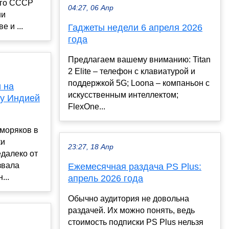
его СССР
04:27, 06 Апр
ни
 и ...
Гаджеты недели 6 апреля 2026
года
Предлагаем вашему вниманию: Titan
2 Elite – телефон с клавиатурой и
поддержкой 5G; Loona – компаньон с
 на
искусственным интеллектом;
ду Индией
FlexOne...
 моряков в
ки
23:27, 18 Апр
далеко от
звала
Ежемесячная раздача PS Plus:
...
апрель 2026 года
Обычно аудитория не довольна
раздачей. Их можно понять, ведь
стоимость подписки PS Plus нельзя