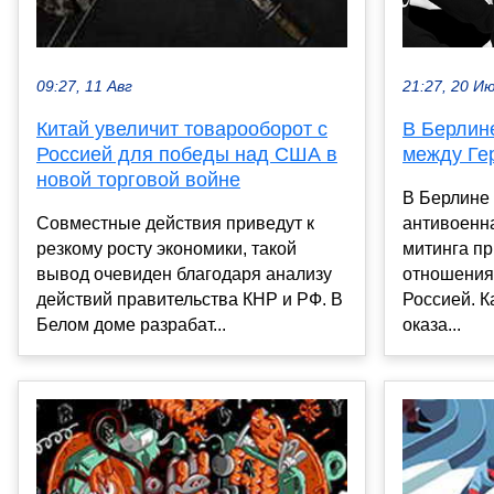
21:27, 20 И
09:27, 11 Авг
В Берлин
Китай увеличит товарооборот с
между Ге
Россией для победы над США в
новой торговой войне
В Берлине 
антивоенна
Совместные действия приведут к
митинга п
резкому росту экономики, такой
отношения
вывод очевиден благодаря анализу
Россией. К
действий правительства КНР и РФ. В
оказа...
Белом доме разрабат...