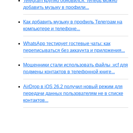
Telegram крупно обновился: теперь можно
добавить музыку в профили...
Как добавить музыку в профиль Телеграм на
компьютере и телефоне...
WhatsApp тестирует гостевые чаты: как
переписываться без аккаунта и приложения...
Мошенники стали использовать файлы .vcf для
подмены контактов в телефонной книге...
AirDrop в iOS 26.2 получил новый режим для
передачи данных пользователям не в списке
контактов...