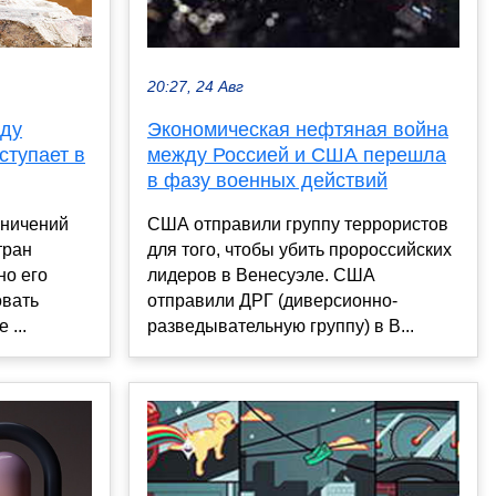
20:27, 24 Авг
жду
Экономическая нефтяная война
ступает в
между Россией и США перешла
в фазу военных действий
аничений
США отправили группу террористов
тран
для того, чтобы убить пророссийских
но его
лидеров в Венесуэле. США
овать
отправили ДРГ (диверсионно-
 ...
разведывательную группу) в В...