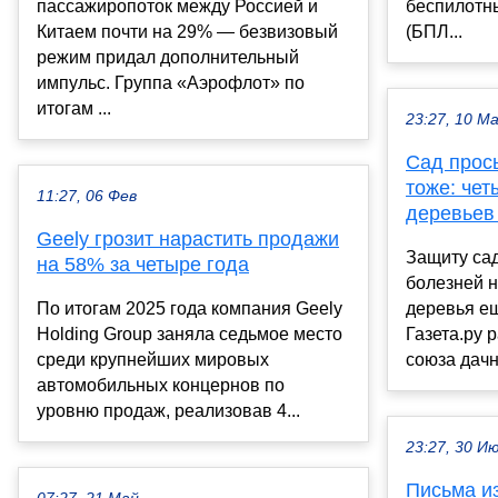
пассажиропоток между Россией и
беспилотн
Китаем почти на 29% — безвизовый
(БПЛ...
режим придал дополнительный
импульс. Группа «Аэрофлот» по
итогам ...
23:27, 10 М
Сад прос
тоже: чет
11:27, 06 Фев
деревьев
Geely грозит нарастить продажи
Защиту сад
на 58% за четыре года
болезней н
По итогам 2025 года компания Geely
деревья ещ
Holding Group заняла седьмое место
Газета.ру 
среди крупнейших мировых
союза дачн
автомобильных концернов по
уровню продаж, реализовав 4...
23:27, 30 И
Письма и