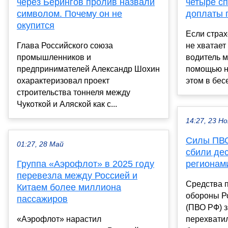
через Берингов пролив назвали
четыре сп
символом. Почему он не
доплаты 
окупится
Если стра
Глава Российского союза
не хватает
промышленников и
водитель м
предпринимателей Александр Шохин
помощью н
охарактеризовал проект
этом в бес
строительства тоннеля между
Чукоткой и Аляской как с...
14:27, 23 Но
Силы ПВО
01:27, 28 Май
сбили де
Группа «Аэрофлот» в 2025 году
регионам
перевезла между Россией и
Средства 
Китаем более миллиона
обороны Р
пассажиров
(ПВО РФ) з
«Аэрофлот» нарастил
перехватил