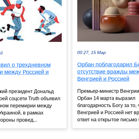
00:27, 15 Мар
ай
Орбан поблагодарил Бо
явил о трехдневном
отсутствие вражды ме
и между Россией и
Венгрией и Россией
Премьер-министр Венгрии
кий президент Дональд
Орбан 14 марта выразил
оей соцсети Truth объявил
благодарность Богу за то,
вном перемирии между
Венгрией и Россией нет в
Украиной, в рамках
ответ на открытое письмо б
тороны провед...