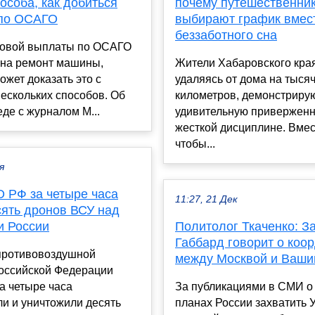
особа, как добиться
почему путешественни
по ОСАГО
выбирают график вмес
беззаботного сна
ховой выплаты по ОСАГО
 на ремонт машины,
Жители Хабаровского кра
ожет доказать это с
удаляясь от дома на тыся
ескольких способов. Об
километров, демонстриру
еде с журналом M...
удивительную приверженн
жесткой дисциплине. Вмес
чтобы...
я
 РФ за четыре часа
11:27, 21 Дек
сять дронов ВСУ над
и России
Политолог Ткаченко: З
Габбард говорит о коо
противовоздушной
между Москвой и Ваши
оссийской Федерации
а четыре часа
За публикациями в СМИ о
и и уничтожили десять
планах России захватить 