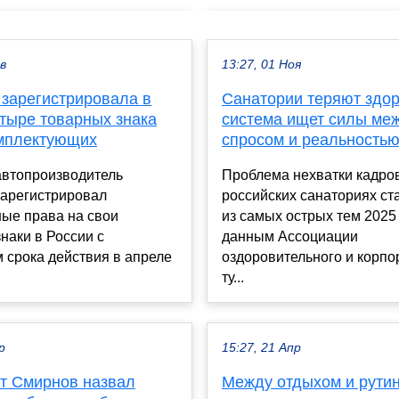
ев
13:27, 01 Ноя
i зарегистрировала в
Санатории теряют здор
етыре товарных знака
система ищет силы ме
омплектующих
спросом и реальность
автопроизводитель
Проблема нехватки кадро
 зарегистрировал
российских санаториях ст
ные права на свои
из самых острых тем 2025 
наки в России с
данным Ассоциации
 срока действия в апреле
оздоровительного и корпо
ту...
р
15:27, 21 Апр
т Смирнов назвал
Между отдыхом и рутин