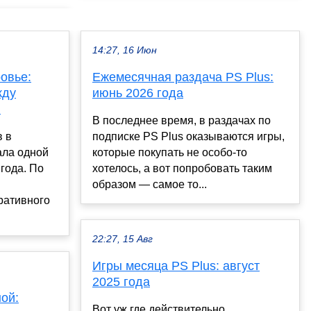
14:27, 16 Июн
овье:
Ежемесячная раздача PS Plus:
жду
июнь 2026 года
ю
В последнее время, в раздачах по
в в
подписке PS Plus оказываются игры,
ала одной
которые покупать не особо-то
года. По
хотелось, а вот попробовать таким
образом — самое то...
ративного
22:27, 15 Авг
Игры месяца PS Plus: август
2025 года
ой:
Вот уж где действительно