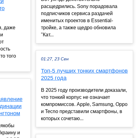
ки
расщедрились. Sony порадовала
то
подписчиков сервиса раздачей
именитых проектов в Essential-
я, даже
тройке, а также щедро обновила
чи
"Кат...
ют
ость
то того
01:27, 23 Сен
Топ-5 лучших тонких смартфонов
2025 года
В 2025 году производители доказали,
что тонкий корпус не означает
аявление
компромиссов. Apple, Samsung, Oppo
рдинации
и Tecno представили смартфоны, в
нгтоном
которых сочетаю...
 якобы
Украину и