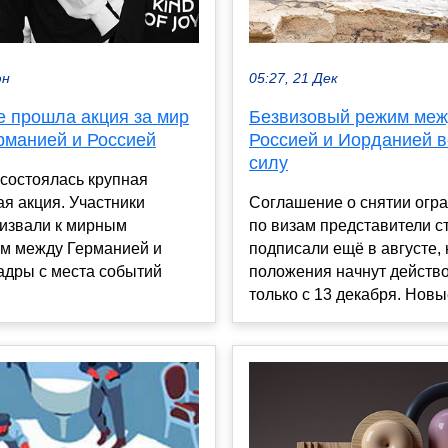
юн
05:27, 21 Дек
е прошла акция за мир
Безвизовый режим ме
рманией и Россией
Россией и Иорданией в
силу
состоялась крупная
я акция. Участники
Соглашение о снятии огр
ризвали к мирным
по визам представители с
м между Германией и
подписали ещё в августе, 
адры с места событий
положения начнут действ
только с 13 декабря. Новые