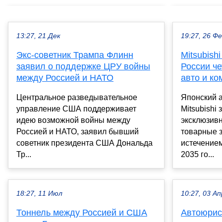
13:27, 21 Дек
19:27, 26 Ф
Экс-советник Трампа Флинн
Mitsubish
заявил о поддержке ЦРУ войны
России ч
между Россией и НАТО
авто и к
Центральное разведывательное
Японский 
управление США поддерживает
Mitsubishi
идею возможной войны между
эксклюзив
Россией и НАТО, заявил бывший
товарные з
советник президента США Дональда
истечением
Тр...
2035 го...
18:27, 11 Июл
10:27, 03 Ап
Тоннель между Россией и США
Автоюрис