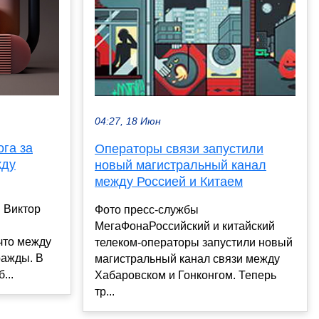
04:27, 18 Июн
га за
Операторы связи запустили
жду
новый магистральный канал
между Россией и Китаем
 Виктор
Фото пресс-службы
МегаФонаРоссийский и китайский
 что между
телеком-операторы запустили новый
ражды. В
магистральный канал связи между
...
Хабаровском и Гонконгом. Теперь
тр...