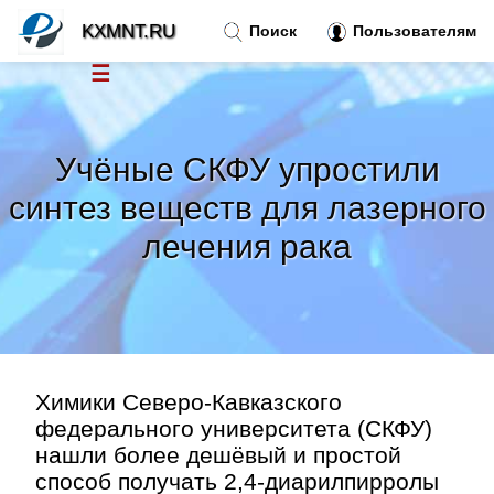
KXMNT.RU
Поиск
Пользователям
☰
Новости
»
Учёные СКФУ упростили
Тренды новостей
»
синтез веществ для лазерного
лечения рака
Рубрики
»
Правила
»
Контакт
»
Химики Северо-Кавказского
федерального университета (СКФУ)
нашли более дешёвый и простой
способ получать 2,4-диарилпирролы