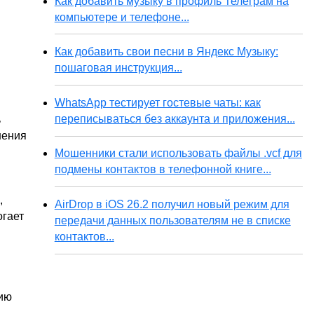
Как добавить музыку в профиль Телеграм на
компьютере и телефоне...
Как добавить свои песни в Яндекс Музыку:
пошаговая инструкция...
WhatsApp тестирует гостевые чаты: как
переписываться без аккаунта и приложения...
ь
нения
Мошенники стали использовать файлы .vcf для
подмены контактов в телефонной книге...
,
AirDrop в iOS 26.2 получил новый режим для
огает
передачи данных пользователям не в списке
контактов...
цию