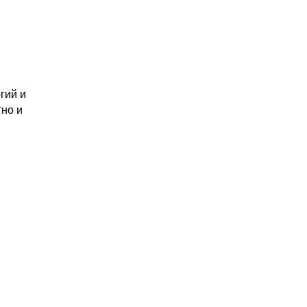
гий и
но и