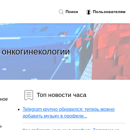
Поиск
Пользователям
 онкогинекологии
Топ новости часа
нное
Telegram крупно обновился: теперь можно
добавить музыку в профили...
ь