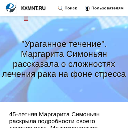
KXMNT.RU
Поиск
Пользователям
☰
Новости
»
"Ураганное течение".
Тренды новостей
»
Маргарита Симоньян
рассказала о сложностях
Рубрики
»
лечения рака на фоне стресса
Правила
»
Контакт
»
45-летняя Маргарита Симоньян
раскрыла подробности своего
лечения рака. Медиаменеджер