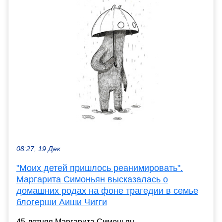
08:27, 19 Дек
"Моих детей пришлось реанимировать".
Маргарита Симоньян высказалась о
домашних родах на фоне трагедии в семье
блогерши Аиши Чигги
45-летняя Маргарита Симоньян