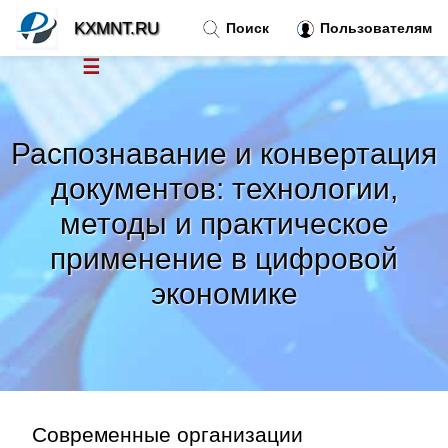
KXMNT.RU
Поиск
Пользователям
☰
Новости
»
Распознавание и конвертация
Тренды новостей
»
документов: технологии,
методы и практическое
Рубрики
»
применение в цифровой
Правила
»
экономике
Контакт
»
Современные организации