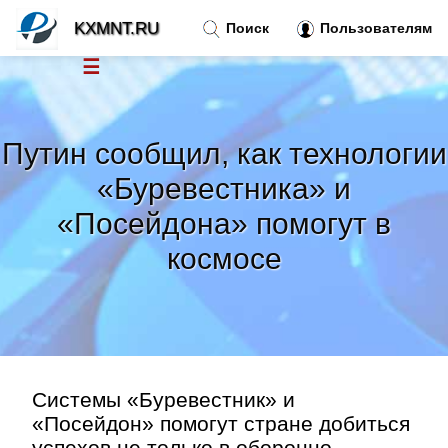
KXMNT.RU
Поиск
Пользователям
☰
Новости
»
Путин сообщил, как технологии
Тренды новостей
»
«Буревестника» и
«Посейдона» помогут в
Рубрики
»
космосе
Правила
»
Контакт
»
Системы «Буревестник» и
«Посейдон» помогут стране добиться
успехов не только в оборонно-