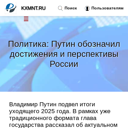
KXMNT.RU
Поиск
Пользователям
☰
Новости
»
Политика: Путин обозначил
Тренды новостей
»
достижения и перспективы
России
Рубрики
»
Правила
»
Контакт
»
Владимир Путин подвел итоги
уходящего 2025 года. В рамках уже
традиционного формата глава
государства рассказал об актуальном