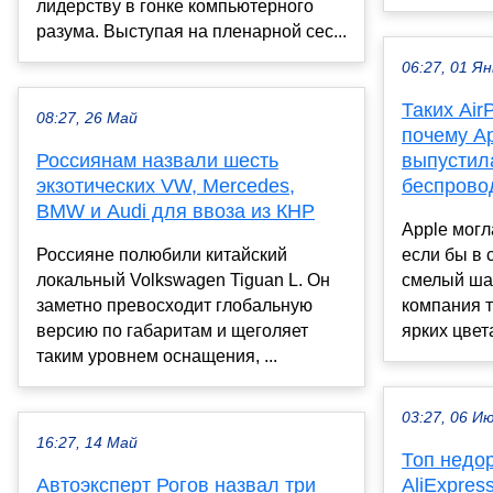
лидерству в гонке компьютерного
разума. Выступая на пленарной сес...
06:27, 01 Ян
Таких Air
08:27, 26 Май
почему Ap
Россиянам назвали шесть
выпустил
экзотических VW, Mercedes,
беспрово
BMW и Audi для ввоза из КНР
Apple могл
Россияне полюбили китайский
если бы в 
локальный Volkswagen Tiguan L. Он
смелый шаг
заметно превосходит глобальную
компания т
версию по габаритам и щеголяет
ярких цвета
таким уровнем оснащения, ...
03:27, 06 И
16:27, 14 Май
Топ недор
Автоэксперт Рогов назвал три
AliExpres