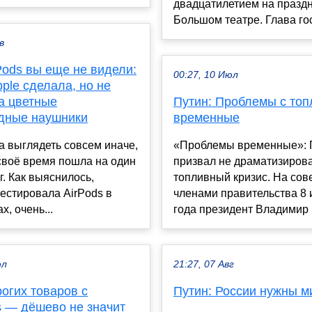
двадцатилетием на празд
Большом театре. Глава госу
в
Pods вы еще не видели:
00:27, 10 Июл
ple сделала, но не
а цветные
Путин: Проблемы с то
дные наушники
временные
а выглядеть совсем иначе,
«Проблемы временные»: 
своё время пошла на один
призвал не драматизиров
. Как выяснилось,
топливный кризис. На сов
естировала AirPods в
членами правительства 8
х, очень...
года президент Владимир П
юл
21:27, 07 Авг
огих товаров с
Путин: России нужны м
s — дёшево не значит