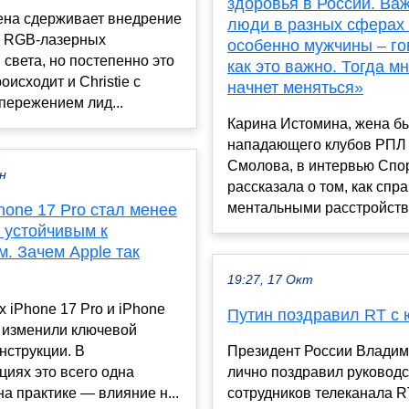
здоровья в России. Ва
ена сдерживает внедрение
люди в разных сферах
 RGB-лазерных
особенно мужчины – го
 света, но постепенно это
как это важно. Тогда м
оисходит и Christie с
начнет меняться»
пережением лид...
Карина Истомина, жена б
нападающего клубов РПЛ
Смолова, в интервью Спор
ен
рассказала о том, как спр
ментальными расстройств.
hone 17 Pro стал менее
 устойчивым к
. Зачем Apple так
19:27, 17 Окт
 iPhone 17 Pro и iPhone
Путин поздравил RT с
x изменили ключевой
нструкции. В
Президент России Владим
иях это всего одна
лично поздравил руководс
на практике — влияние н...
сотрудников телеканала R