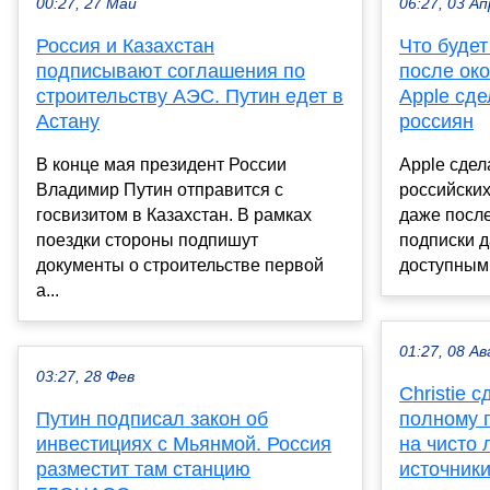
00:27, 27 Май
06:27, 03 Ап
Россия и Казахстан
Что будет
подписывают соглашения по
после ок
строительству АЭС. Путин едет в
Apple сд
Астану
россиян
В конце мая президент России
Apple сдел
Владимир Путин отправится с
российских
госвизитом в Казахстан. В рамках
даже посл
поездки стороны подпишут
подписки д
документы о строительстве первой
доступными
а...
01:27, 08 Ав
03:27, 28 Фев
Christie 
Путин подписал закон об
полному 
инвестициях с Мьянмой. Россия
на чисто
разместит там станцию
источники