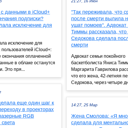
р
21:27, 16 Июн
 с данными в iCloud+
"Так переживала, что с
ончания подписки?
после смерти вылила н
елала исключение для
ушат помоев". Адвокат
Тиммы рассказала, что
Седокова сделала посл
ала исключение для
смерти
 пользователей iCloud+:
е окончания оплаченной
Адвокат семьи покойного
анные в облаке останутся
баскетболиста Яниса Тим
. Это пря...
Маргарита Гаврилова расс
что его жена, 42-летняя п
Седокова, через четыре дн
г
сделала еще один шаг к
14:27, 25 Мар
переходу в проекторах
 лазерные RGB
Жена Смолова: «Я мно
 света
сделала для ментальн