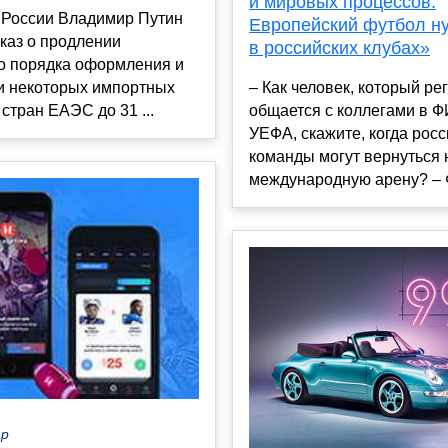
и мировых процессов.
 России Владимир Путин
Европейский футбол н
каз о продлении
в российских клубах»
о порядка оформления и
и некоторых импортных
– Как человек, который ре
 стран ЕАЭС до 31 ...
общается с коллегами в 
УЕФА, скажите, когда рос
команды могут вернуться 
международную арену? – Ф
ар