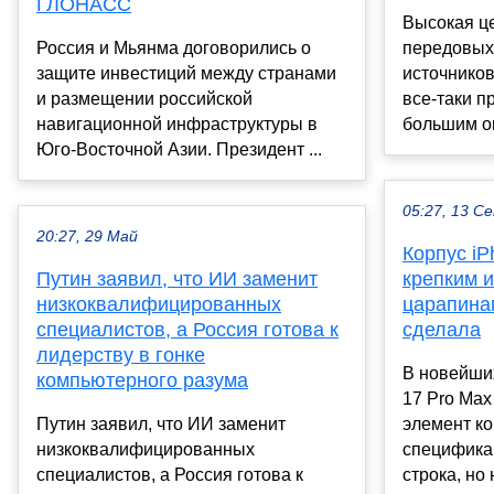
ГЛОНАСС
Высокая ц
Россия и Мьянма договорились о
передовых
защите инвестиций между странами
источников
и размещении российской
все-таки пр
навигационной инфраструктуры в
большим о
Юго-Восточной Азии. Президент ...
05:27, 13 С
20:27, 29 Май
Корпус iP
Путин заявил, что ИИ заменит
крепким и
низкоквалифицированных
царапинам
специалистов, а Россия готова к
сделала
лидерству в гонке
В новейших
компьютерного разума
17 Pro Ma
Путин заявил, что ИИ заменит
элемент ко
низкоквалифицированных
спецификац
специалистов, а Россия готова к
строка, но 