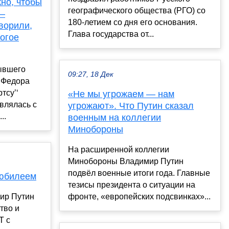
жно, чтобы
географического общества (РГО) со
 –
180-летием со дня его основания.
ворили,
Глава государства от...
ногое
ывшего
09:27, 18 Дек
 Федора
тсу’‘
«Не мы угрожаем — нам
авлялась с
угрожают». Что Путин сказал
..
военным на коллегии
Минобороны
На расширенной коллегии
Минобороны Владимир Путин
подвёл военные итоги года. Главные
 юбилеем
тезисы президента о ситуации на
ир Путин
фронте, «европейских подсвинках»...
тво и
T с