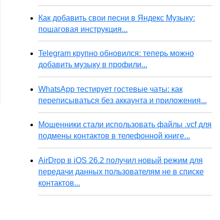
Как добавить свои песни в Яндекс Музыку:
пошаговая инструкция...
Telegram крупно обновился: теперь можно
добавить музыку в профили...
WhatsApp тестирует гостевые чаты: как
переписываться без аккаунта и приложения...
Мошенники стали использовать файлы .vcf для
подмены контактов в телефонной книге...
AirDrop в iOS 26.2 получил новый режим для
передачи данных пользователям не в списке
контактов...