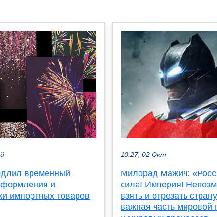
ай
10:27, 02 Окт
одлил временный
Милорад Мажич: «Росси
оформления и
сила! Империя! Невоз
ки импортных товаров
взять и отрезать страну
важная часть мировой 