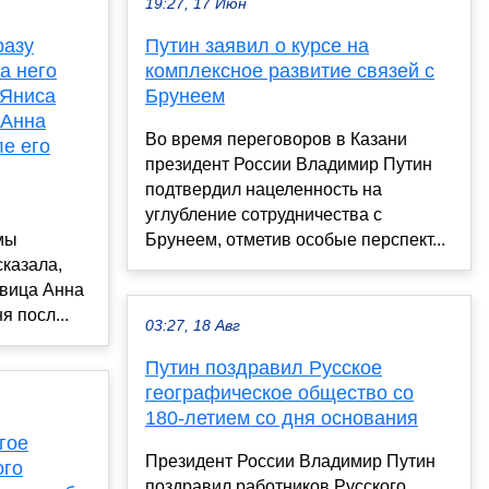
19:27, 17 Июн
разу
Путин заявил о курсе на
а него
комплексное развитие связей с
 Яниса
Брунеем
 Анна
Во время переговоров в Казани
е его
президент России Владимир Путин
подтвердил нацеленность на
углубление сотрудничества с
мы
Брунеем, отметив особые перспект...
казала,
евица Анна
я посл...
03:27, 18 Авг
Путин поздравил Русское
географическое общество со
180-летием со дня основания
гое
Президент России Владимир Путин
ого
поздравил работников Русского