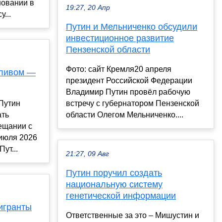
новании в
19:27, 20 Апр
...
Путин и Мельниченко обсудили
инвестиционное развитие
Пензенской области
Фото: сайт Кремля20 апреля
пливом —
президент Российской Федерации
Владимир Путин провёл рабочую
Путин
встречу с губернатором Пензенской
ать
области Олегом Мельниченко....
ещании с
 июля 2026
ут...
21:27, 09 Авг
Путин поручил создать
национальную систему
генетической информации
игранты
Ответственные за это – Мишустин и