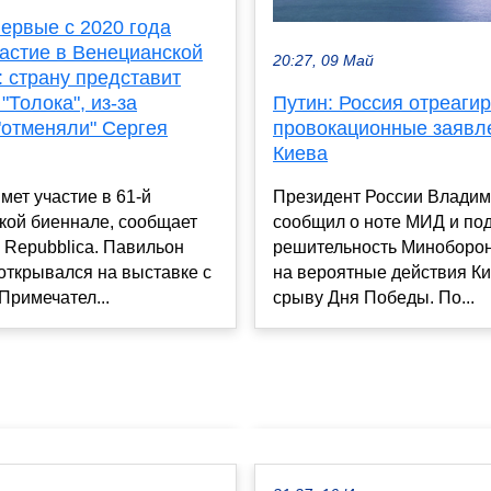
ервые с 2020 года
частие в Венецианской
20:27, 09 Май
 страну представит
"Толока", из-за
Путин: Россия отреаги
"отменяли" Сергея
провокационные заявл
Киева
мет участие в 61-й
Президент России Владим
кой биеннале, сообщает
сообщил о ноте МИД и по
 Repubblica. Павильон
решительность Миноборон
открывался на выставке с
на вероятные действия Ки
 Примечател...
срыву Дня Победы. По...