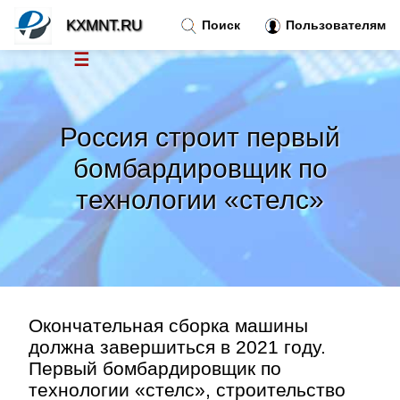
KXMNT.RU
Поиск
Пользователям
☰
Новости
»
Россия строит первый
Тренды новостей
»
бомбардировщик по
технологии «стелс»
Рубрики
»
Правила
»
Контакт
»
Окончательная сборка машины
должна завершиться в 2021 году.
Первый бомбардировщик по
технологии «стелс», строительство