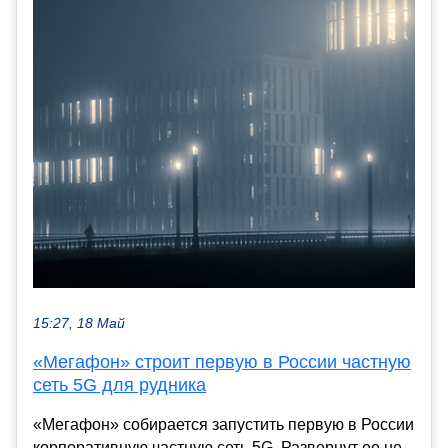
15:27, 18 Май
«Мегафон» строит первую в России частную
сеть 5G для рудника
«Мегафон» собирается запустить первую в России
корпоративную частную сеть 5G. Развернут ее не