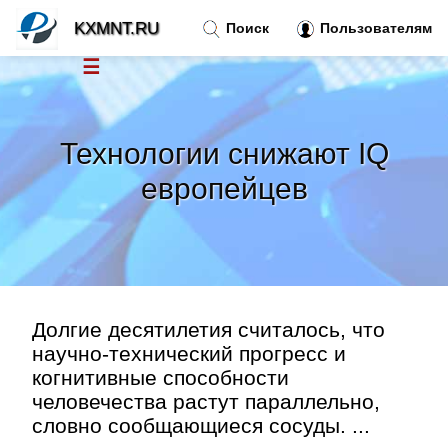
KXMNT.RU
Поиск
Пользователям
☰
Новости
»
Технологии снижают IQ
Тренды новостей
»
европейцев
Рубрики
»
Правила
»
Долгие десятилетия считалось, что
Контакт
»
научно-технический прогресс и
когнитивные способности
человечества растут параллельно,
словно сообщающиеся сосуды. ...