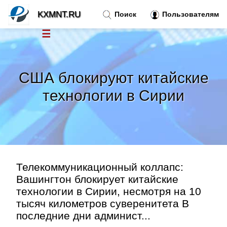
KXMNT.RU
Поиск
Пользователям
☰
Новости
»
США блокируют китайские
Тренды новостей
»
технологии в Сирии
Рубрики
»
Правила
»
Телекоммуникационный коллапс:
Контакт
»
Вашингтон блокирует китайские
технологии в Сирии, несмотря на 10
тысяч километров суверенитета В
последние дни админист...