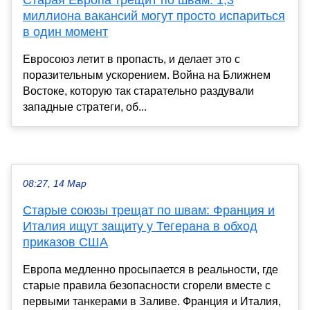
Старая Европа трещит по швам: 1,3
миллиона вакансий могут просто испариться
в один момент
Евросоюз летит в пропасть, и делает это с
поразительным ускорением. Война на Ближнем
Востоке, которую так старательно раздували
западные стратеги, об...
08:27, 14 Мар
Старые союзы трещат по швам: Франция и
Италия ищут защиту у Тегерана в обход
приказов США
Европа медленно просыпается в реальности, где
старые правила безопасности сгорели вместе с
первыми танкерами в Заливе. Франция и Италия,