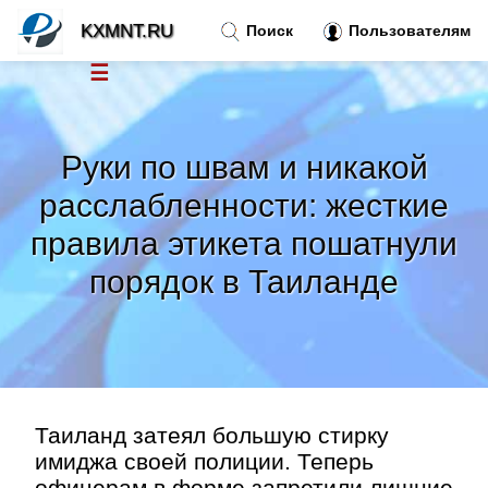
KXMNT.RU
Поиск
Пользователям
☰
Новости
»
Руки по швам и никакой
Тренды новостей
»
расслабленности: жесткие
правила этикета пошатнули
Рубрики
»
порядок в Таиланде
Правила
»
Контакт
»
Таиланд затеял большую стирку
имиджа своей полиции. Теперь
офицерам в форме запретили лишние