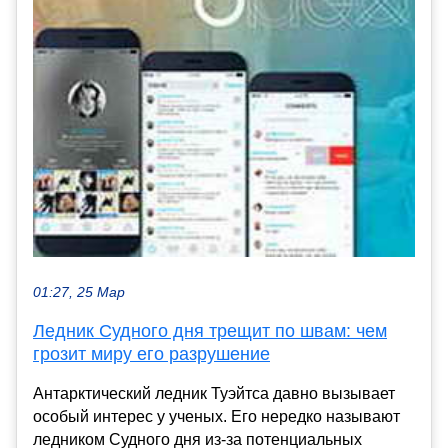
01:27, 25 Мар
Ледник Судного дня трещит по швам: чем
грозит миру его разрушение
Антарктический ледник Туэйтса давно вызывает
особый интерес у ученых. Его нередко называют
ледником Судного дня из-за потенциальных