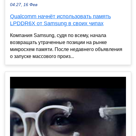
04:27, 16 Фев
Qualcomm начнёт использовать память
LPDDR6X от Samsung в своих чипах
Компания Samsung, судя по всему, начала
возвращать утраченные позиции на рынке
микросхем памяти. После недавнего объявления
о запуске массового произ...