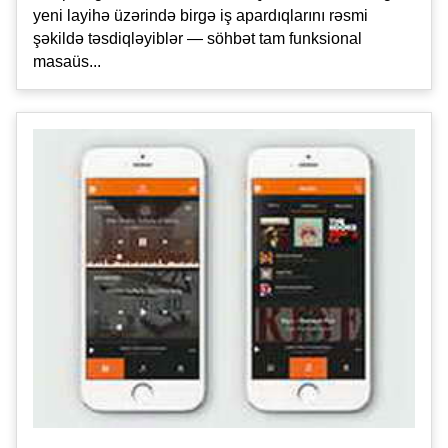
yeni layihə üzərində birgə iş apardıqlarını rəsmi
şəkildə təsdiqləyiblər — söhbət tam funksional
masaüs...