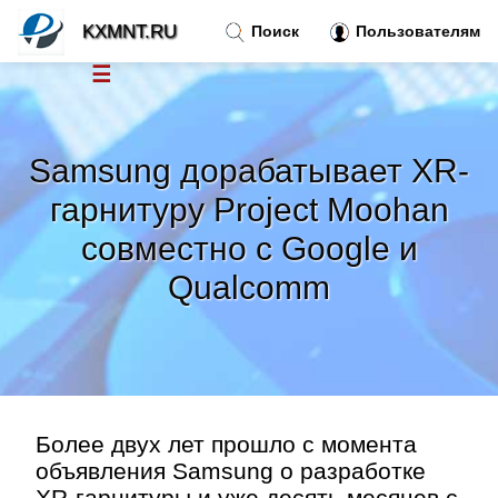
KXMNT.RU
Поиск
Пользователям
☰
Новости
»
Samsung дорабатывает XR-
Тренды новостей
»
гарнитуру Project Moohan
совместно с Google и
Рубрики
»
Qualcomm
Правила
»
Контакт
»
Более двух лет прошло с момента
объявления Samsung о разработке
XR-гарнитуры и уже десять месяцев с