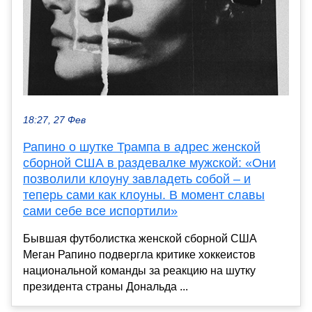
18:27, 27 Фев
Рапино о шутке Трампа в адрес женской
сборной США в раздевалке мужской: «Они
позволили клоуну завладеть собой – и
теперь сами как клоуны. В момент славы
сами себе все испортили»
Бывшая футболистка женской сборной США
Меган Рапино подвергла критике хоккеистов
национальной команды за реакцию на шутку
президента страны Дональда ...