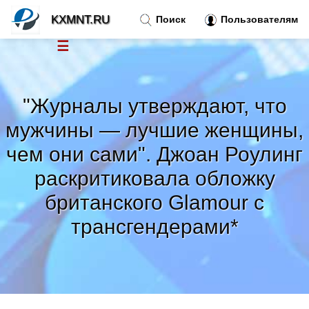
KXMNT.RU
Поиск
Пользователям
☰
Новости
»
"Журналы утверждают, что
Тренды новостей
»
мужчины — лучшие женщины,
чем они сами". Джоан Роулинг
Рубрики
»
раскритиковала обложку
Правила
британского Glamour с
»
трансгендерами*
Контакт
»