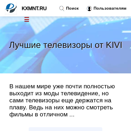
KXMNT.RU
Поиск
Пользователям
☰
Новости
»
Лучшие телевизоры от KIVI
Тренды новостей
»
Рубрики
»
Правила
»
В нашем мире уже почти полностью
выходит из моды телевидение, но
сами телевизоры еще держатся на
Контакт
»
плаву. Ведь на них можно смотреть
фильмы в отличном ...