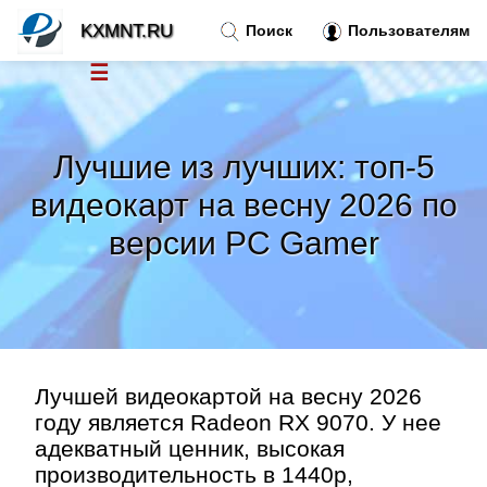
KXMNT.RU
Поиск
Пользователям
☰
Новости
»
Лучшие из лучших: топ-5
Тренды новостей
»
видеокарт на весну 2026 по
версии PC Gamer
Рубрики
»
Правила
»
Контакт
»
Лучшей видеокартой на весну 2026
году является Radeon RX 9070. У нее
адекватный ценник, высокая
производительность в 1440p,