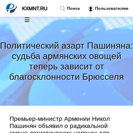
KXMNT.RU
Поиск
Пользователям
☰
Новости
»
Политический азарт Пашиняна:
Тренды новостей
»
судьба армянских овощей
теперь зависит от
Рубрики
»
благосклонности Брюсселя
Правила
»
Контакт
»
Премьер-министр Армении Никол
Пашинян объявил о радикальной
смене логистических цепочек для