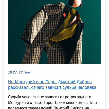
18:27, 28 Ноя
Не Меркурий и не Таро: Дмитрий Дибров
рассказал, отчего зависит судьба человека
Судьба человека не зависит от ретроградного
Меркурия и от карт Таро. Таким мнением с 5-tv.ru
поделился телеведущий Дмитрий Дибров на